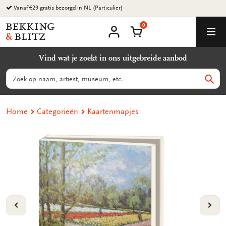
Ga
Vanaf €29 gratis bezorgd in NL (Particulier)
naar
0
content
Bekking
Winkelmand
Men
&
Mijn
account
Blitz
Vind wat je zoekt in ons uitgebreide aanbod
Uitgevers
B.V.
Zoeken
Zoek
Home
Categorieën
Kaartenmapjes
VORIGE
VOL