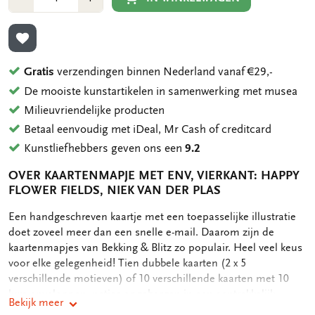
1
1
TOEVOEGEN AAN VERLANGLIJST
Gratis
verzendingen binnen Nederland vanaf €29,-
De mooiste kunstartikelen in samenwerking met musea
Milieuvriendelijke producten
Betaal eenvoudig met iDeal, Mr Cash of creditcard
Kunstliefhebbers geven ons een
9.2
OVER KAARTENMAPJE MET ENV, VIERKANT: HAPPY
FLOWER FIELDS, NIEK VAN DER PLAS
OMSCHRIJVING
Een handgeschreven kaartje met een toepasselijke illustratie
doet zoveel meer dan een snelle e-mail. Daarom zijn de
kaartenmapjes van Bekking & Blitz zo populair. Heel veel keus
voor elke gelegenheid! Tien dubbele kaarten (2 x 5
verschillende motieven) of 10 verschillende kaarten met 10
luxe enveloppen, netjes opgeborgen in een aantrekkelijk
Bekijk meer
kaartenmapje. Op de achterkant van het mapje staan de