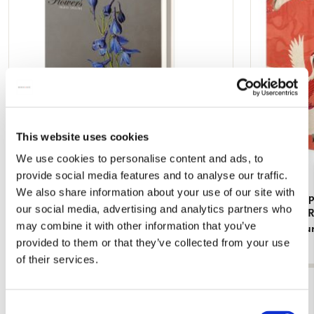
verlanglijst
This website uses cookies
We use cookies to personalise content and ads, to
provide social media features and to analyse our traffic.
We also share information about your use of our site with
Kaartenmapje met env, groot: Beautiful
Kaartenmapj
our social media, advertising and analytics partners who
Flowers, Ingrid Smuling
haori with 
may combine it with other information that you’ve
Rijksmuseu
€ 9,99
provided to them or that they’ve collected from your use
€ 9,99
of their services.
Bekijk alles van Kaartenmapjes
Consent