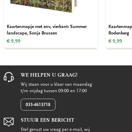
Kaartenmapje met env, vierkant: Summer
Kaartenmapje
landscape, Sonja Brussen
Rodenberg
€ 9,99
€ 9,99
WE HELPEN U GRAAG!
Wij staan voor u klaar van maandag
t/m vrijdag tussen 09:00 en 17:00
033-4613718
STUUR EEN BERICHT
Stel gerust uw vraag per e-mail, wij