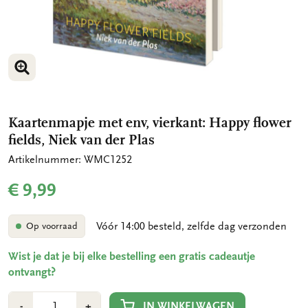
VERGROOT AFBEELDING
VERGROOT AFBEELDING
Kaartenmapje met env, vierkant: Happy flower
fields, Niek van der Plas
Artikelnummer: WMC1252
€ 9,99
Vóór 14:00 besteld, zelfde dag verzonden
Op voorraad
Wist je dat je bij elke bestelling een gratis cadeautje
ontvangt?
Aantal
Min
Plus
IN WINKELWAGEN
-
+