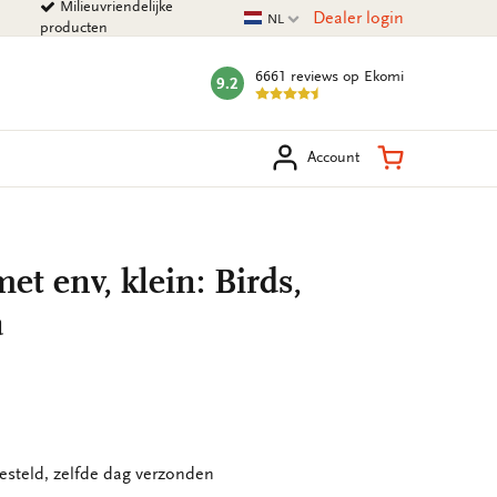
Milieuvriendelijke
Huidige taal
Dealer login
NL
producten
6661 reviews
op Ekomi
9.2
mark:
eken
Winkelman
Account
t env, klein: Birds,
a
esteld, zelfde dag verzonden