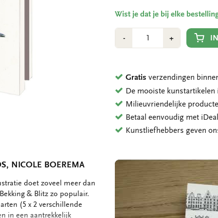
Wist je dat je bij elke bestell
Aantal
Min
Plus
I
-
+
1
1
Gratis
verzendingen binnen
De mooiste kunstartikele
Milieuvriendelijke product
Betaal eenvoudig met iDeal
Kunstliefhebbers geven o
DS, NICOLE BOEREMA
ustratie doet zoveel meer dan
ekking & Blitz zo populair.
arten (5 x 2 verschillende
 in een aantrekkelijk