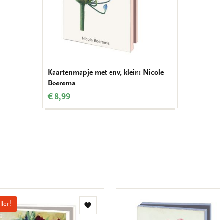
Kaartenmapje met env, klein: Nicole
Boerema
€ 8,99
ller!
Toevoegen
aan