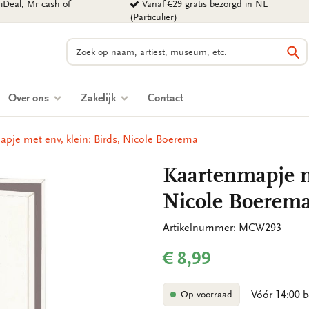
iDeal, Mr cash of
Vanaf €29 gratis bezorgd in NL
(Particulier)
Zoeken
Zo
Over ons
Zakelijk
Contact
pje met env, klein: Birds, Nicole Boerema
Kaartenmapje me
Nicole Boerem
Artikelnummer: MCW293
€ 8,99
Vóór 14:00 b
Op voorraad