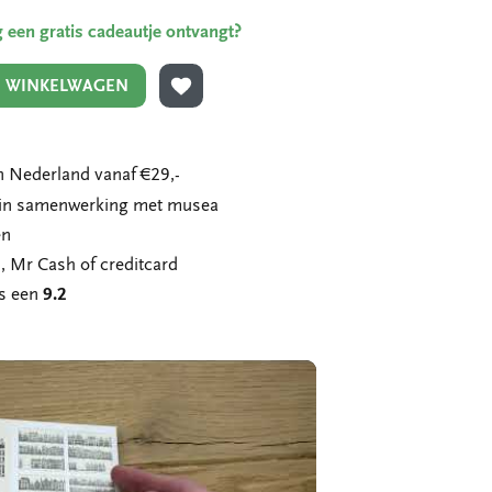
ing een gratis cadeautje ontvangt?
N WINKELWAGEN
TOEVOEGEN AAN VERLANGLIJST
 Nederland vanaf €29,-
n in samenwerking met musea
en
, Mr Cash of creditcard
ns een
9.2