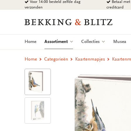
Voor 14:00 besteld zelfde dag
Betaal met 
Ga
verzonden
creditcard
naar
content
Bekking
&
Blitz
Uitgevers
(current)
Home
Assortiment
Collecties
Musea
B.V.
Home
Categorieën
Kaartenmapjes
Kaartenma