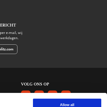
BERICHT
per e-mail, wij
 werkdagen.
litz.com
VOLG ONS OP
VOLGS ONS OP FACEBOOK
VOLG ONS OP INSTAGRAM
VOLG ONS OP LINKEDIN
VOLG ONS OP PINTERE
Allow all