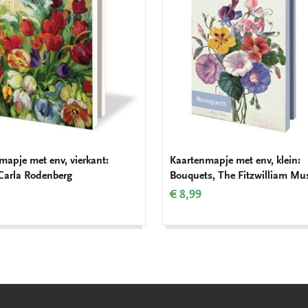
verlanglijst
mapje met env, vierkant:
Kaartenmapje met env, klein:
 Carla Rodenberg
Bouquets, The Fitzwilliam M
€ 8,99