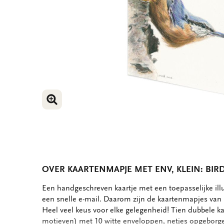
VERGROOT AFBEELDING
VERGROOT AFBEELDING
OVER KAARTENMAPJE MET ENV, KLEIN: BIR
OMSCHRIJVING
Een handgeschreven kaartje met een toepasselijke ill
een snelle e-mail. Daarom zijn de kaartenmapjes van B
Heel veel keus voor elke gelegenheid! Tien dubbele ka
motieven) met 10 witte enveloppen, netjes opgeborgen