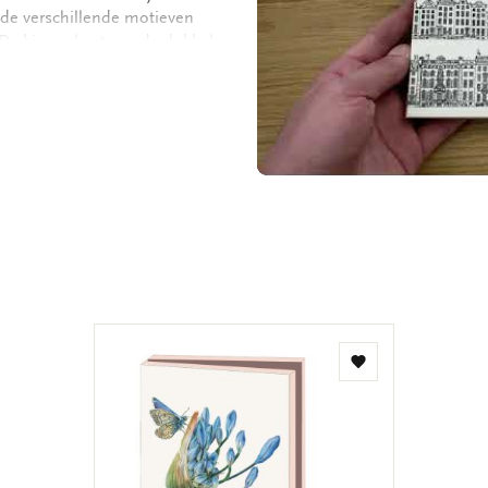
de verschillende motieven
. De binnenkant van de dubbele
jke boodschap. - 10,3 x 15,4 x
5 x 2 motieven - 240 grms off
Toevoegen
aan
verlanglijst