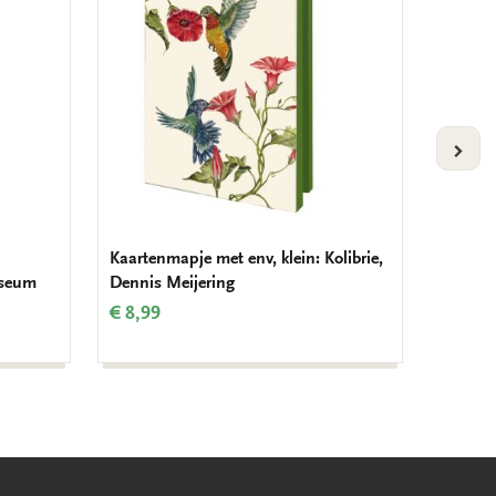
verlanglijst
verlanglijst
VOLG
Kaartenmapje met env, klein: Kolibrie,
Kaarten
useum
Dennis Meijering
Thinkin
€ 8,99
€ 9,99