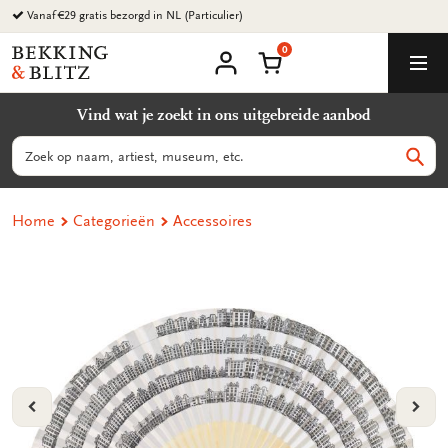
Ga
Vanaf €29 gratis bezorgd in NL (Particulier)
naar
0
content
Bekking
Winkelmand
Men
&
Mijn
account
Blitz
Vind wat je zoekt in ons uitgebreide aanbod
Uitgevers
B.V.
Zoeken
Zoek
Home
Categorieën
Accessoires
VORIGE
VOL