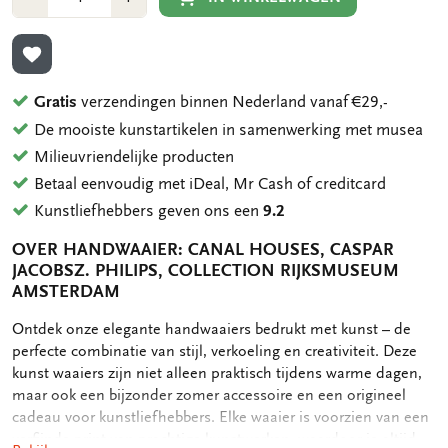
1
1
TOEVOEGEN AAN VERLANGLIJST
Gratis
verzendingen binnen Nederland vanaf €29,-
De mooiste kunstartikelen in samenwerking met musea
Milieuvriendelijke producten
Betaal eenvoudig met iDeal, Mr Cash of creditcard
Kunstliefhebbers geven ons een
9.2
OVER HANDWAAIER: CANAL HOUSES, CASPAR
JACOBSZ. PHILIPS, COLLECTION RIJKSMUSEUM
AMSTERDAM
OMSCHRIJVING
Ontdek onze elegante handwaaiers bedrukt met kunst – de
perfecte combinatie van stijl, verkoeling en creativiteit. Deze
kunst waaiers zijn niet alleen praktisch tijdens warme dagen,
maar ook een bijzonder zomer accessoire en een origineel
cadeau voor kunstliefhebbers. Elke waaier is voorzien van een
verfijnde print van prachtige kunstwerken, waardoor je altijd