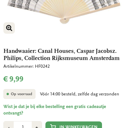
VERGROOT AFBEELDING
VERGROOT AFBEELDING
Handwaaier: Canal Houses, Caspar Jacobsz.
Philips, Collection Rijksmuseum Amsterdam
Artikelnummer: HF0242
€ 9,99
Vóór 14:00 besteld, zelfde dag verzonden
Op voorraad
Wist je dat je bij elke bestelling een gratis cadeautje
ontvangt?
Aantal
Min
Plus
IN WINKELWAGEN
-
+