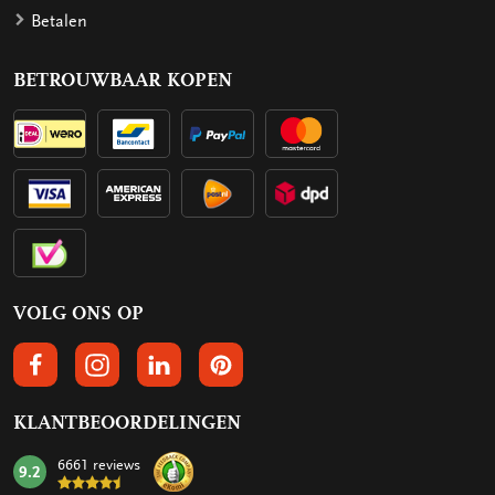
Betalen
BETROUWBAAR KOPEN
VOLG ONS OP
VOLGS ONS OP FACEBOOK
VOLG ONS OP INSTAGRAM
VOLG ONS OP LINKEDIN
VOLG ONS OP PINTEREST
KLANTBEOORDELINGEN
6661 reviews
9.2
mark: