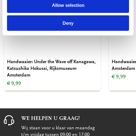
Allow selection
Deny
Handwaaier: Under the Wave off Kanagawa,
Handwaaier:
Katsushika Hokusai, Rijksmuseum
Amsterdam
Amsterdam
€ 9,99
€ 9,99
WE HELPEN U GRAAG!
Wij staan voor u klaar van maandag
t/m vrijdag tussen 09:00 en 17:00