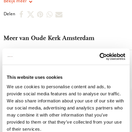
Bekijk meer
een klein kunstwerk bij je draagt. Dankzij het lichte en
compacte ontwerp neem je de waaier eenvoudig mee naar
Deel
Deel
Deel
Deel
Deel
Delen
festivals, vakanties, bruiloften of een dagje uit. Of je nu op
op
op
via
via
via
zoek bent naar een elegante waaier voor dames, een stijlvol
accessoire voor warme zomerdagen of een uniek geschenk:
Facebook
X
Pinterest
WhatsApp
E-
onze handwaaiers bieden een perfecte balans tussen
Meer van Oude Kerk Amsterdam
mail
functionaliteit en design. Waarom kiezen voor onze
handwaaiers? Elegante handwaaiers met hoogwaardige
kunstprints Ideaal als verkoelend zomer accessoire Perfect
cadeau voor kunst- en designliefhebbers Lichtgewicht en
Toevoegen
aan
makkelijk mee te nemen Breng verkoeling in stijl en laat je
verlanglijst
inspireren door kunst – waar je ook bent. 25 cm lang en
This website uses cookies
uitgewaaierd 40 cm breed
We use cookies to personalise content and ads, to
provide social media features and to analyse our traffic.
We also share information about your use of our site with
our social media, advertising and analytics partners who
may combine it with other information that you’ve
provided to them or that they’ve collected from your use
of their services.