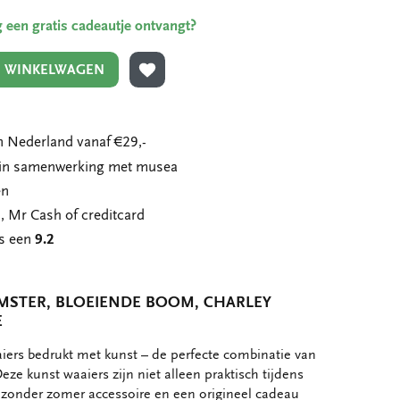
ing een gratis cadeautje ontvangt?
N WINKELWAGEN
TOEVOEGEN AAN VERLANGLIJST
 Nederland vanaf €29,-
n in samenwerking met musea
en
, Mr Cash of creditcard
ns een
9.2
MSTER, BLOEIENDE BOOM, CHARLEY
E
ers bedrukt met kunst – de perfecte combinatie van
. Deze kunst waaiers zijn niet alleen praktisch tijdens
zonder zomer accessoire en een origineel cadeau