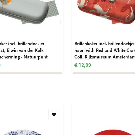
oker incl. brillendoekje:
Brillenkoker incl. brillendoek
st, Elwin van der Kolk,
haori with Red and White Cra
scherming - Natuurpunt
Coll. Rijksmuseum Amsterda
9
€ 12,99
Toevoegen
aan
verlanglijst