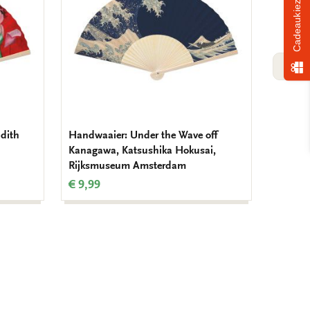
Cadeaukiezer
VOLG
udith
Handwaaier: Under the Wave off
Handwa
Kanagawa, Katsushika Hokusai,
Marrel
Rijksmuseum Amsterdam
€ 9,99
€ 9,99