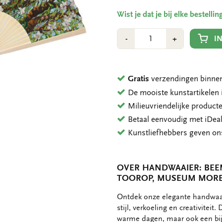
Wist je dat je bij elke bestell
Aantal
Min
Plus
I
-
+
1
1
Gratis
verzendingen binnen
De mooiste kunstartikele
Milieuvriendelijke product
Betaal eenvoudig met iDeal
Kunstliefhebbers geven o
OVER HANDWAAIER: BEE
TOOROP, MUSEUM MOR
OMSCHRIJVING
Ontdek onze elegante handwaai
stijl, verkoeling en creativiteit
warme dagen, maar ook een bij