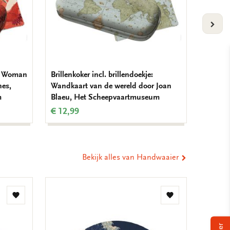
VOLG
je: Woman
Brillenkoker incl. brillendoekje:
Brillen
nes,
Wandkaart van de wereld door Joan
Watchi
m
Blaeu, Het Scheepvaartmuseum
€ 12,9
€ 12,99
Bekijk alles van Handwaaier
Toevoegen
Toevoegen
aan
aan
verlanglijst
verlanglijst