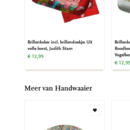
Brillenkoker incl. brillendoekje: Uit
Brillenk
volle borst, Judith Stam
Roodbor
Vogelbe
€ 12,99
€ 12,9
Meer van Handwaaier
Toevoegen
aan
verlanglijst