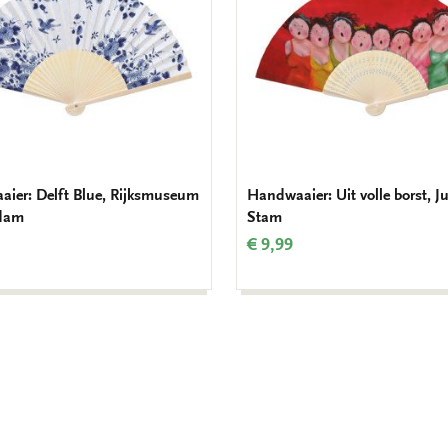
ier: Delft Blue, Rijksmuseum
Handwaaier: Uit volle borst, J
dam
Stam
€ 9,99