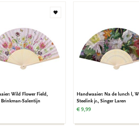
Toevoegen
aan
verlanglijst
ier: Wild Flower Field,
Handwaaier: Na de lunch l, W
 Brinkman-Salentijn
Steelink jr., Singer Laren
€ 9,99