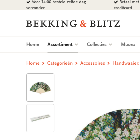
Voor 14:00 besteld zelfde dag
Betaal met 
Ga
verzonden
creditcard
naar
content
Bekking
&
Blitz
Uitgevers
(current)
Home
Assortiment
Collecties
Musea
B.V.
Home
Categorieën
Accessoires
Handwaaier: