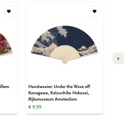
Toevoegen
Toevoegen
aan
aan
verlanglijst
verlanglijst
VOLG
illem
Handwaaier: Under the Wave off
Handwaa
Kanagawa, Katsushika Hokusai,
de Haa
Rijksmuseum Amsterdam
€ 9,99
€ 9,99