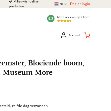
Milieuvriendelijke
Huidige taal
Dealer login
NL
producten
6661 reviews
op Ekomi
9.2
mark:
eken
Winkelman
Account
emster, Bloeiende boom,
p, Museum More
esteld, zelfde dag verzonden