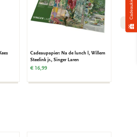
Cadeaukiezer
VOLG
Kees
Cadeaupapier: Na de lunch l, Willem
Kaarten
Steelink jr., Singer Laren
Leo Ges
€ 16,99
€ 8,99