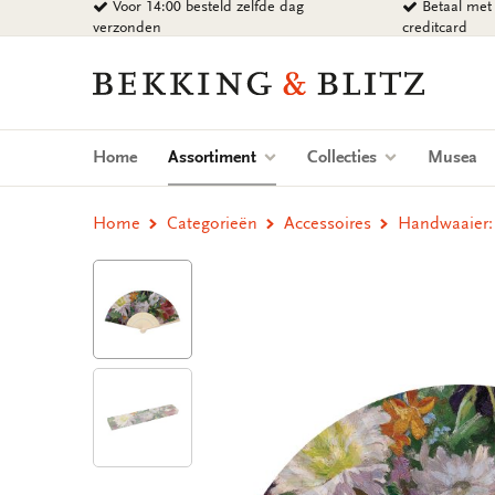
Voor 14:00 besteld zelfde dag
Betaal met 
Ga
verzonden
creditcard
naar
content
Bekking
&
Blitz
Uitgevers
(current)
Home
Assortiment
Collecties
Musea
B.V.
Home
Categorieën
Accessoires
Handwaaier: N