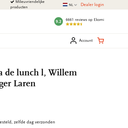
Milieuvriendelijke
Huidige taal
Dealer login
NL
producten
6661 reviews
op Ekomi
9.2
mark:
eken
Winkelman
Account
 de lunch l, Willem
nger Laren
esteld, zelfde dag verzonden