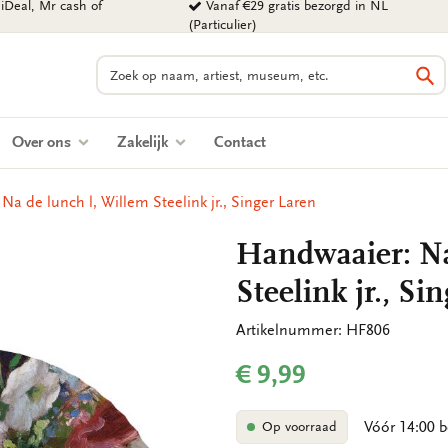
iDeal, Mr cash of
Vanaf €29 gratis bezorgd in NL
(Particulier)
Zoeken
Zo
Over ons
Zakelijk
Contact
a de lunch l, Willem Steelink jr., Singer Laren
Handwaaier: Na
Steelink jr., Si
Artikelnummer: HF806
€ 9,99
Vóór 14:00 b
Op voorraad