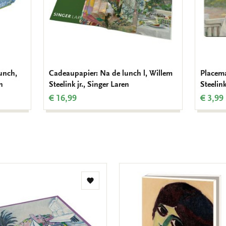
lunch,
Cadeaupapier: Na de lunch l, Willem
Placema
n
Steelink jr., Singer Laren
Steelink
€ 16,99
€ 3,99
Toevoegen
aan
verlanglijst