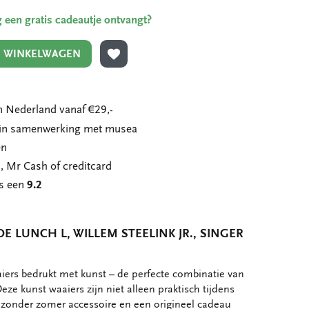
ing een gratis cadeautje ontvangt?
N WINKELWAGEN
TOEVOEGEN AAN VERLANGLIJST
 Nederland vanaf €29,-
n in samenwerking met musea
en
, Mr Cash of creditcard
ns een
9.2
 LUNCH L, WILLEM STEELINK JR., SINGER
ers bedrukt met kunst – de perfecte combinatie van
. Deze kunst waaiers zijn niet alleen praktisch tijdens
zonder zomer accessoire en een origineel cadeau