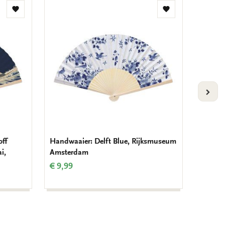
Toevoegen
Toevoegen
aan
aan
verlanglijst
verlanglijst
VOLG
ff
Handwaaier: Delft Blue, Rijksmuseum
Handwa
i,
Amsterdam
flowers
Beatty
€ 9,99
€ 9,99