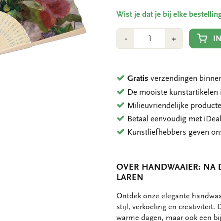
Wist je dat je bij elke bestell
Aantal
Min
Plus
I
-
+
1
1
Gratis
verzendingen binnen
De mooiste kunstartikele
Milieuvriendelijke product
Betaal eenvoudig met iDeal
Kunstliefhebbers geven o
OVER HANDWAAIER: NA DE
LAREN
OMSCHRIJVING
Ontdek onze elegante handwaai
stijl, verkoeling en creativiteit
warme dagen, maar ook een bij