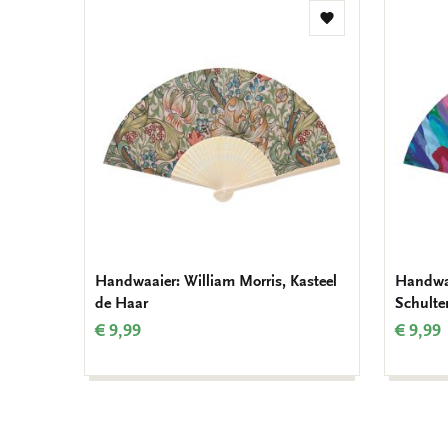
Toevoegen
aan
verlanglijst
Handwaaier: William Morris, Kasteel
Handwaa
de Haar
Schulte
€ 9,99
€ 9,99