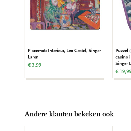
Placemat: Interieur, Leo Gestel, Singer
Puzzel (
Laren
casino 
Singer 
€ 3,99
€ 19,9
Andere klanten bekeken ook