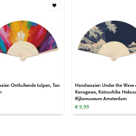
Toevoegen
aan
verlanglijst
ier: Ontluikende tulpen, Ton
Handwaaier: Under the Wave o
n
Kanagawa, Katsushika Hokusa
Rijksmuseum Amsterdam
€ 9,99