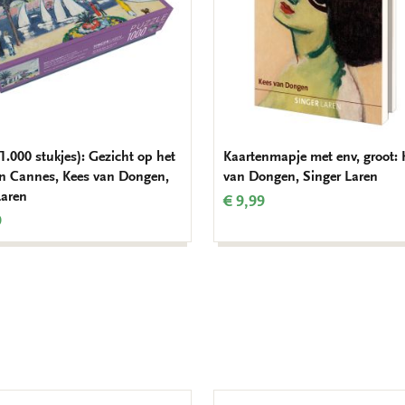
1.000 stukjes): Gezicht op het
Kaartenmapje met env, groot: 
in Cannes, Kees van Dongen,
van Dongen, Singer Laren
Laren
€ 9,99
9