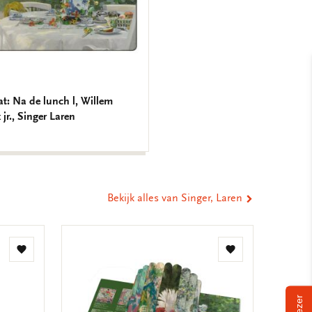
t: Na de lunch l, Willem
 jr., Singer Laren
Bekijk alles van Singer, Laren
Toevoegen
Toevoegen
aan
aan
verlanglijst
verlanglijst