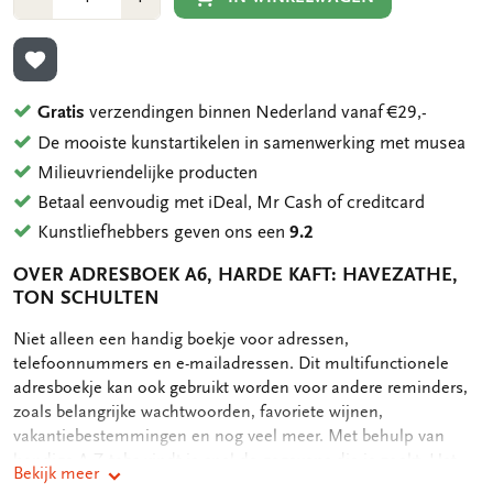
1
1
TOEVOEGEN AAN VERLANGLIJST
Gratis
verzendingen binnen Nederland vanaf €29,-
De mooiste kunstartikelen in samenwerking met musea
Milieuvriendelijke producten
Betaal eenvoudig met iDeal, Mr Cash of creditcard
Kunstliefhebbers geven ons een
9.2
OVER ADRESBOEK A6, HARDE KAFT: HAVEZATHE,
TON SCHULTEN
OMSCHRIJVING
Niet alleen een handig boekje voor adressen,
telefoonnummers en e-mailadressen. Dit multifunctionele
adresboekje kan ook gebruikt worden voor andere reminders,
zoals belangrijke wachtwoorden, favoriete wijnen,
vakantiebestemmingen en nog veel meer. Met behulp van
handige A-Z tabs vindt je snel de gegevens die je zoekt. Het
Bekijk meer
adresboekje bevat achterin nog een handig opbergvak voor