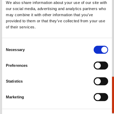
verwarmt en is van een onnavolgbare schoonheid. Schulten
We also share information about your use of our site with
Toevoegen
werkt in zijn geboorteplaats Ootmarsum, waar ook 'Museum
our social media, advertising and analytics partners who
aan
Ton Schulten' is gevestigd dat een overzicht van zijn werk
verlanglijst
may combine it with other information that you’ve
biedt.
provided to them or that they’ve collected from your use
of their services.
Consent
Necessary
Selection
Preferences
Vouwparaplu: Bloemen, Ton Schulten
Cadeaupapie
Statistics
Cadeaukiezer
€ 27,50
€ 16,99
Marketing
Bekijk alles van Ton Schulten