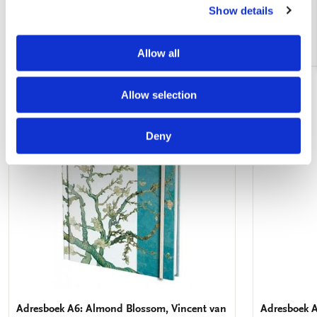
Show details
Andere klanten bekeken ook
Allow all
Allow selection
Toevoegen
aan
verlanglijst
Deny
Adresboek A6: Almond Blossom, Vincent van
Adresboek A