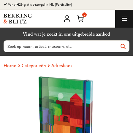
Ga
Vanaf €29 gratis bezorgd in NL (Particulier)
naar
0
content
Bekking
Winkelmand
Men
&
Mijn
account
Blitz
Vind wat je zoekt in ons uitgebreide aanbod
Uitgevers
B.V.
Zoeken
Zoek
Home
Categorieën
Adresboek