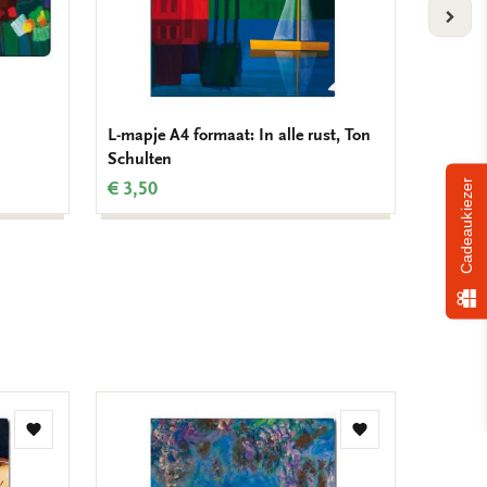
VOLG
L-mapje A4 formaat: In alle rust, Ton
L-mapje
Schulten
Schult
€ 3,50
€ 3,50
Cadeaukiezer
Toevoegen
Toevoegen
aan
aan
verlanglijst
verlanglijst