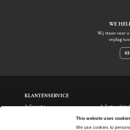
WE HEL
Wij staan voor 
vrijdag tu
03
KLANTENSERVICE
Garantie
Factuurdetai
Bestellen
Terugbetalin
This website uses cookie
Verzendkosten
Klachten
We use cookies to personal