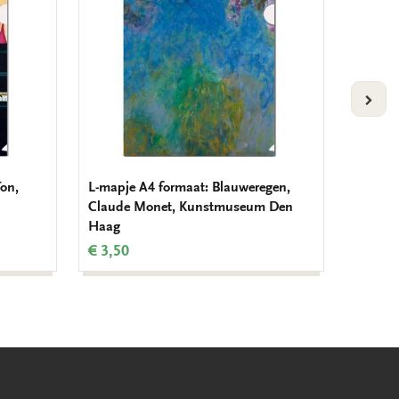
VOLG
Ton,
L-mapje A4 formaat: Blauweregen,
L-mapje
Claude Monet, Kunstmuseum Den
Judith
Haag
€ 3,50
€ 3,50