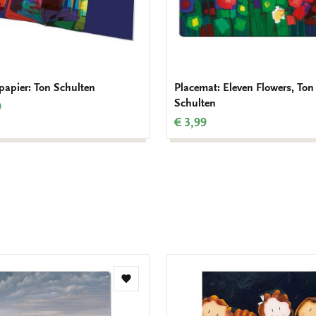
apier: Ton Schulten
Placemat: Eleven Flowers, Ton
Schulten
9
€ 3,99
Toevoegen
aan
verlanglijst