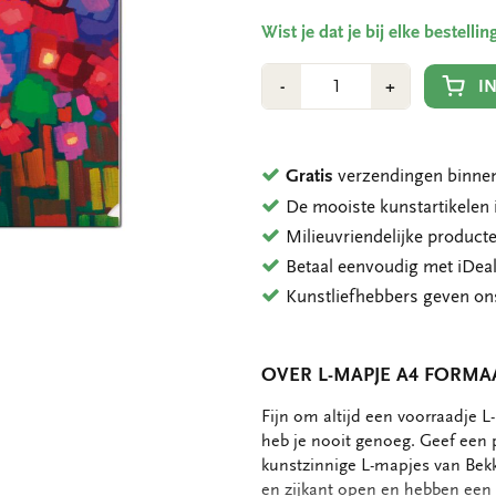
Wist je dat je bij elke bestell
Aantal
Min
Plus
I
-
+
1
1
Gratis
verzendingen binnen
De mooiste kunstartikele
Milieuvriendelijke product
Betaal eenvoudig met iDeal
Kunstliefhebbers geven o
OVER L-MAPJE A4 FORMAA
OMSCHRIJVING
Fijn om altijd een voorraadje 
heb je nooit genoeg. Geef een
kunstzinnige L-mapjes van Bekk
en zijkant open en hebben een