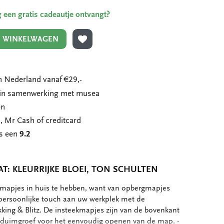
ing een gratis cadeautje ontvangt?
N WINKELWAGEN
TOEVOEGEN AAN VERLANGLIJST
 Nederland vanaf €29,-
n in samenwerking met musea
en
, Mr Cash of creditcard
ns een
9.2
T: KLEURRIJKE BLOEI, TON SCHULTEN
L-mapjes in huis te hebben, want van opbergmapjes
 persoonlijke touch aan uw werkplek met de
king & Blitz. De insteekmapjes zijn van de bovenkant
 duimgroef voor het eenvoudig openen van de map. -