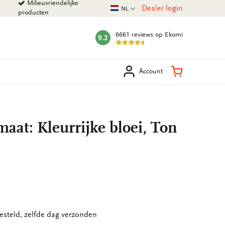
Milieuvriendelijke
Huidige taal
Dealer login
NL
producten
6661 reviews
op Ekomi
9.2
mark:
eken
Winkelman
Account
aat: Kleurrijke bloei, Ton
esteld, zelfde dag verzonden