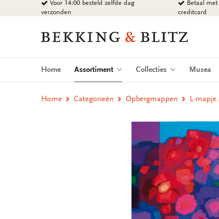
Voor 14:00 besteld zelfde dag
Betaal met 
Ga
verzonden
creditcard
naar
content
Bekking
&
Blitz
Uitgevers
(current)
Home
Assortiment
Collecties
Musea
B.V.
Home
Categorieën
Opbergmappen
L-mapje 