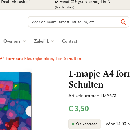
iDeal, Mr cash of
Vanaf €29 gratis bezorgd in NL
(Particulier)
Zoeken
Zo
Over ons
Zakelijk
Contact
A4 formaat: Kleurrijke bloei, Ton Schulten
L-mapje A4 form
Schulten
Artikelnummer: LMS678
€ 3,50
Vóór 14:00 b
Op voorraad