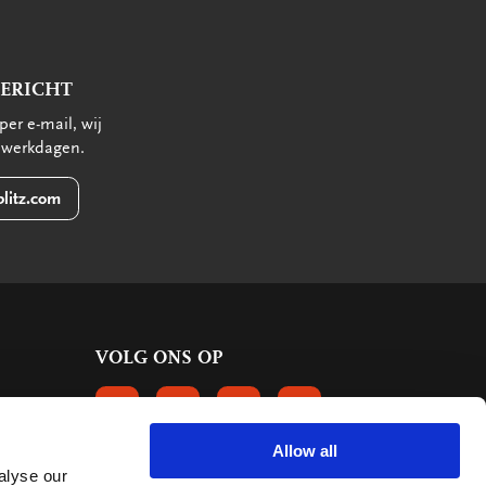
BERICHT
per e-mail, wij
 werkdagen.
litz.com
VOLG ONS OP
VOLGS ONS OP FACEBOOK
VOLG ONS OP INSTAGRAM
VOLG ONS OP LINKEDIN
VOLG ONS OP PINTERE
Allow all
alyse our