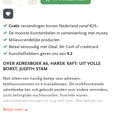
1
1
TOEVOEGEN AAN VERLANGLIJST
Gratis
verzendingen binnen Nederland vanaf €29,-
De mooiste kunstartikelen in samenwerking met musea
Milieuvriendelijke producten
Betaal eenvoudig met iDeal, Mr Cash of creditcard
Kunstliefhebbers geven ons een
9.2
OVER ADRESBOEK A6, HARDE KAFT: UIT VOLLE
BORST, JUDITH STAM
OMSCHRIJVING
Niet alleen een handig boekje voor adressen,
telefoonnummers en e-mailadressen. Dit multifunctionele
adresboekje kan ook gebruikt worden voor andere reminders,
zoals belangrijke wachtwoorden, favoriete wijnen,
vakantiebestemmingen en nog veel meer. Met behulp van
handige A-Z tabs vindt je snel de gegevens die je zoekt. Het
Bekijk meer
adresboekje bevat achterin nog een handig opbergvak voor