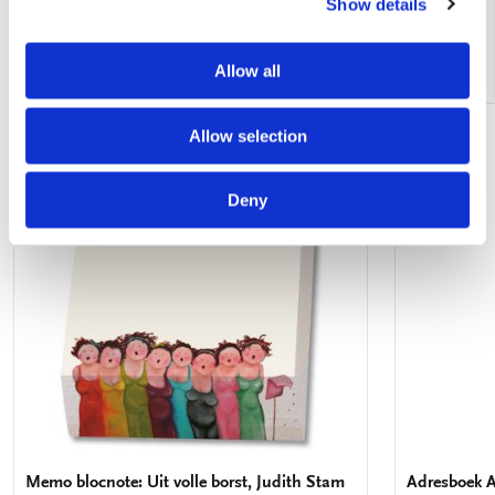
Show details
Andere klanten bekeken ook
Allow all
Allow selection
Kadotip!
Toevoegen
aan
verlanglijst
Deny
Memo blocnote: Uit volle borst, Judith Stam
Adresboek A5