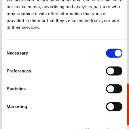
Toevoegen
our social media, advertising and analytics partners who
aan
may combine it with other information that you’ve
verlanglijst
provided to them or that they’ve collected from your use
of their services.
Consent
Necessary
Selection
Preferences
Statistics
Cadeaukiezer
Brillenkoker groot incl. brillendoekje: Uit volle
Puzzel (1.0
borst, Judith Stam
Rijksmuse
€ 14,99
€ 19,99
Marketing
Bekijk alles van Judith Stam