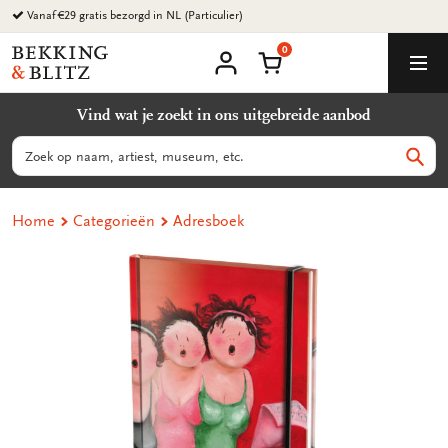
Ga
Vanaf €29 gratis bezorgd in NL (Particulier)
naar
0
content
Bekking
Winkelmand
Men
&
Mijn
account
Blitz
Vind wat je zoekt in ons uitgebreide aanbod
Uitgevers
B.V.
Zoeken
Zoek
Home
Categorieën
Adresboek