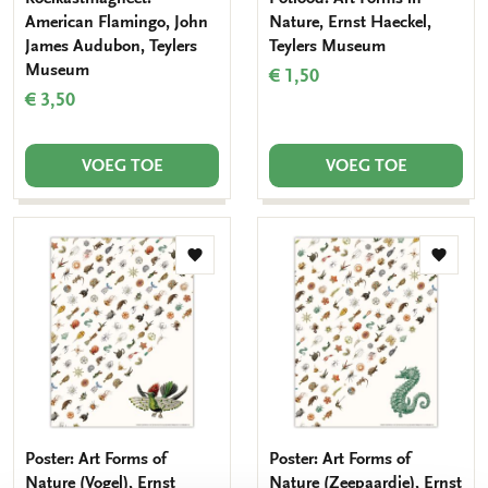
American Flamingo, John
Nature, Ernst Haeckel,
James Audubon, Teylers
Teylers Museum
Museum
€ 1,50
€ 3,50
VOEG TOE
VOEG TOE
Toevoegen
Toevo
aan
aan
verlanglijst
verlang
Poster: Art Forms of
Poster: Art Forms of
Nature (Vogel), Ernst
Nature (Zeepaardje), Ernst