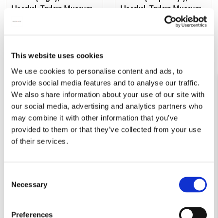
Haeckel, Teylers Museum
Haeckel, Teylers Museum
€ 9,99
€ 9,99
VOEG TOE
VOEG TOE
This website uses cookies
We use cookies to personalise content and ads, to
provide social media features and to analyse our traffic.
We also share information about your use of our site with
Toevoegen
Toevo
aan
aan
our social media, advertising and analytics partners who
verlanglijst
verlang
may combine it with other information that you’ve
provided to them or that they’ve collected from your use
of their services.
Consent
Poster: Art Forms of
Poster: Art Forms of
Necessary
Selection
Nature (Kwal), Ernst
Nature (Vogels), Ernst
Haeckel, Teylers Museum
Haeckel, Teylers Museum
Preferences
€ 9,99
€ 9,99