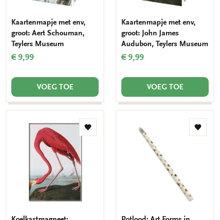
Kaartenmapje met env,
Kaartenmapje met env,
groot: Aert Schouman,
groot: John James
Teylers Museum
Audubon, Teylers Museum
€ 9,99
€ 9,99
VOEG TOE
VOEG TOE
Toevoegen
Toevo
aan
aan
verlanglijst
verlang
Koelkastmagneet:
Potlood: Art Forms in