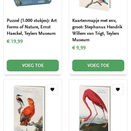
Puzzel (1.000 stukjes): Art
Kaartenmapje met env,
Forms of Nature, Ernst
groot: Stephanus Hendrik
Haeckel, Teylers Museum
Willem van Trigt, Teylers
Museum
€ 19,99
€ 9,99
VOEG TOE
VOEG TOE
Toevoegen
Toevo
aan
aan
verlanglijst
verlang