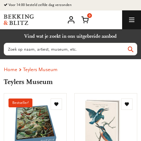
Ga
Voor 14:00 besteld zelfde dag verzonden
naar
0
content
Bekking
Winkelmand
Men
&
Mijn
account
Blitz
Vind wat je zoekt in ons uitgebreide aanbod
Uitgevers
B.V.
Zoeken
Zoek
Home
Teylers Museum
Teylers Museum
Bestseller!
Toevoegen
Toevo
aan
aan
verlanglijst
verlang