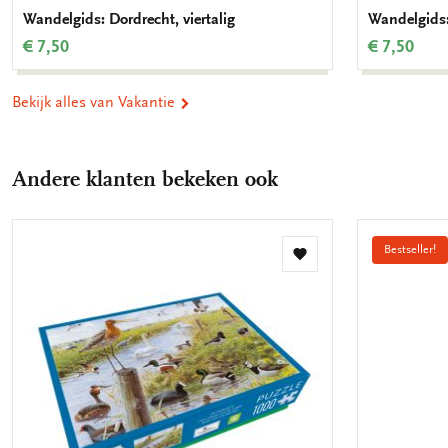
Wandelgids: Dordrecht, viertalig
Wandelgids:
€ 7,50
€ 7,50
Bekijk alles van Vakantie
Andere klanten bekeken ook
Bestseller!
Toevoegen
aan
verlanglijst