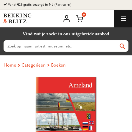
Ga
Vanaf €29 gratis bezorgd in NL (Particulier)
naar
0
content
Bekking
Winkelmand
Men
&
Mijn
account
Blitz
Vind wat je zoekt in ons uitgebreide aanbod
Uitgevers
B.V.
Zoeken
Zoek
Home
Categorieën
Boeken