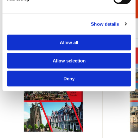
Bekijk alles van Dagje uit
Show details
Meer van Vakantie
Allow all
Toevoegen
aan
Allow selection
verlanglijst
Deny