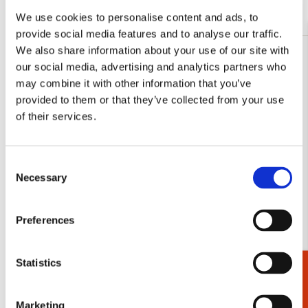
Meer van Dagje uit
We use cookies to personalise content and ads, to
provide social media features and to analyse our traffic.
We also share information about your use of our site with
Toevoegen
our social media, advertising and analytics partners who
aan
may combine it with other information that you’ve
verlanglijst
provided to them or that they’ve collected from your use
of their services.
Consent
Necessary
Selection
Preferences
Statistics
Cadeaukiezer
Wandelgids: Den Haag, viertalig
Toeristengids
€ 7,50
€ 5,99
Marketing