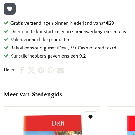
TOEVOEGEN AAN VERLANGLIJST
Gratis
verzendingen binnen Nederland vanaf €29,-
De mooiste kunstartikelen in samenwerking met musea
Milieuvriendelijke producten
Betaal eenvoudig met iDeal, Mr Cash of creditcard
Kunstliefhebbers geven ons een
9.2
Deel
Deel
Deel
Deel
Deel
Delen
op
op
via
via
via
Facebook
X
Pinterest
WhatsApp
E-
Meer van Stedengids
mail
Toevoegen
aan
verlanglijst