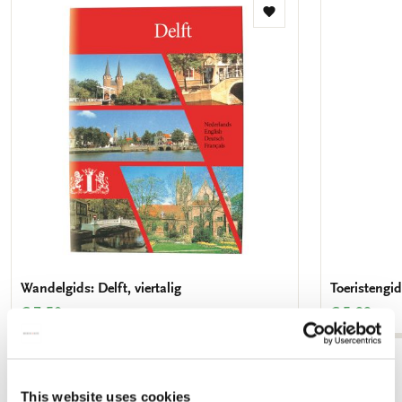
Toevoegen
aan
verlanglijst
Wandelgids: Delft, viertalig
Toeristengids
€ 7,50
€ 5,99
Bekijk alles van Wandelgids
This website uses cookies