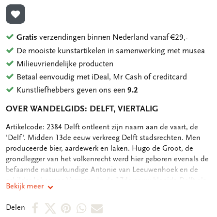
TOEVOEGEN AAN VERLANGLIJST
Gratis
verzendingen binnen Nederland vanaf €29,-
De mooiste kunstartikelen in samenwerking met musea
Milieuvriendelijke producten
Betaal eenvoudig met iDeal, Mr Cash of creditcard
Kunstliefhebbers geven ons een
9.2
OVER WANDELGIDS: DELFT, VIERTALIG
OMSCHRIJVING
Artikelcode: 2384 Delft ontleent zijn naam aan de vaart, de
'Delf'. Midden 13de eeuw verkreeg Delft stadsrechten. Men
produceerde bier, aardewerk en laken. Hugo de Groot, de
grondlegger van het volkenrecht werd hier geboren evenals de
befaamde natuurkundige Antonie van Leeuwenhoek en de
schilder Johannes Vermeer. In de 17de eeuw bloeide Delft als
Bekijk meer
zetel van de Oost- en West Indische Compagnie. Daarna trad
verval in. Aansluiting op het spoorwegnet en de komst van de
Deel
Deel
Deel
Deel
Deel
Delen
Technische Hogeschool (thans Technische Universiteit) bracht