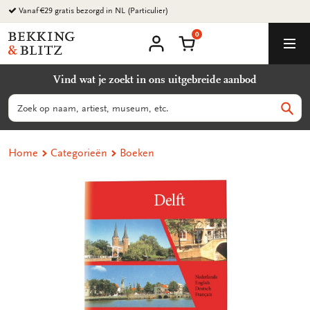
Ga
Vanaf €29 gratis bezorgd in NL (Particulier)
naar
0
content
Bekking
Winkelmand
Men
&
Mijn
account
Blitz
Vind wat je zoekt in ons uitgebreide aanbod
Uitgevers
B.V.
Zoeken
Zoek
Home
Categorieën
Boeken