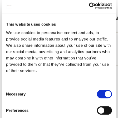
Wandelgids: Haarlem, viertalig
Toeristengid
This website uses cookies
€ 7,50
€ 5,99
We use cookies to personalise content and ads, to
provide social media features and to analyse our traffic.
Bekijk alles van Dagje uit
We also share information about your use of our site with
our social media, advertising and analytics partners who
Meer van Wandelgids
may combine it with other information that you’ve
provided to them or that they’ve collected from your use
of their services.
Toevoegen
aan
verlanglijst
Consent
Necessary
Selection
Preferences