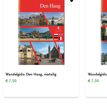
Toevoegen
aan
verlanglijst
Wandelgids: Den Haag, viertalig
Wandelgids:
€ 7,50
€ 7,50