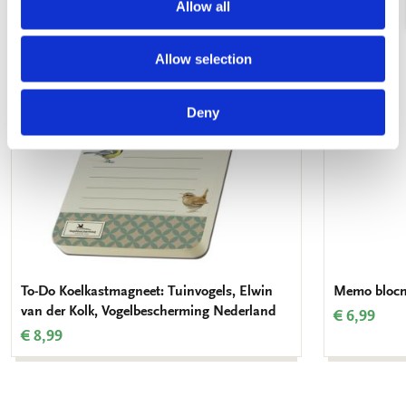
Allow all
Toevoegen
aan
verlanglijst
Allow selection
Deny
To-Do Koelkastmagneet: Tuinvogels, Elwin
Memo blocno
van der Kolk, Vogelbescherming Nederland
€ 6,99
€ 8,99