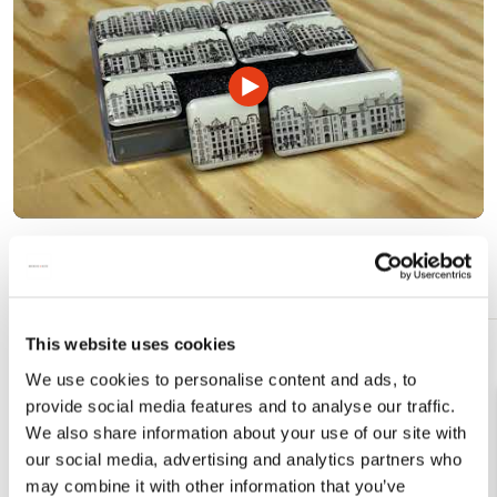
mail
Video
afspelen
Meer van Angelique Weijers
This website uses cookies
Toevoegen
We use cookies to personalise content and ads, to
aan
verlanglijst
provide social media features and to analyse our traffic.
We also share information about your use of our site with
our social media, advertising and analytics partners who
may combine it with other information that you’ve