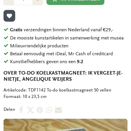
1
1
TOEVOEGEN AAN VERLANGLIJST
Gratis
verzendingen binnen Nederland vanaf €29,-
De mooiste kunstartikelen in samenwerking met musea
Milieuvriendelijke producten
Betaal eenvoudig met iDeal, Mr Cash of creditcard
Kunstliefhebbers geven ons een
9.2
OVER TO-DO KOELKASTMAGNEET: IK VERGEET-JE-
NIETJE, ANGELIQUE WEIJERS
OMSCHRIJVING
Artikelcode: TDF1142 To-do koelkastmagneet 50 vellen
Formaat: 10 x 23,5 cm
Deel
Deel
Deel
Deel
Deel
Delen
op
op
via
via
via
Facebook
X
Pinterest
WhatsApp
E-