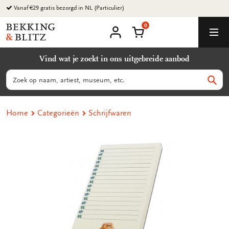
Ga
naar
0
content
Bekking
Winkelmand
Men
&
Mijn
account
Blitz
Vind wat je zoekt in ons uitgebreide aanbod
Uitgevers
B.V.
Zoeken
Zoek
Home
Categorieën
Schrijfwaren