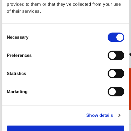
provided to them or that they’ve collected from your use
of their services.
Consent
Necessary
Selection
Kaartenmapje met env, vierkant: Seasons
Koelkastmag
Preferences
brids, Angelique Weijers, Vogelbescherming
Weijers
€ 9,99
€ 3,50
Statistics
Cadeaukiezer
Bekijk alles van Angelique Weijers
Marketing
Andere klanten bekeken ook
Show details