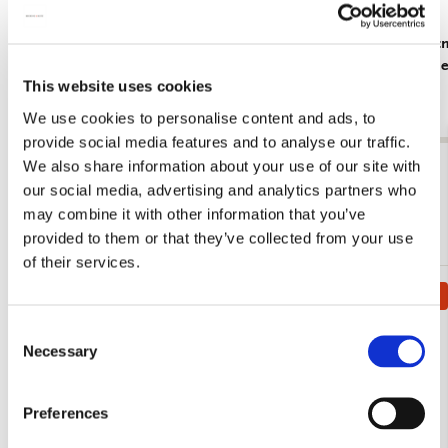
Memo blocnote: Uit volle borst, Judith Stam
Memo blocno
Vogelbesch
€ 6,99
This website uses cookies
€ 6,99
We use cookies to personalise content and ads, to
provide social media features and to analyse our traffic.
We also share information about your use of our site with
Bekijk alles van Schrijfwaren
our social media, advertising and analytics partners who
may combine it with other information that you’ve
Meer van Memo blocnotes
provided to them or that they’ve collected from your use
of their services.
Kadotip!
Bestseller!
Toevoegen
aan
Consent
verlanglijst
Necessary
Selection
Preferences