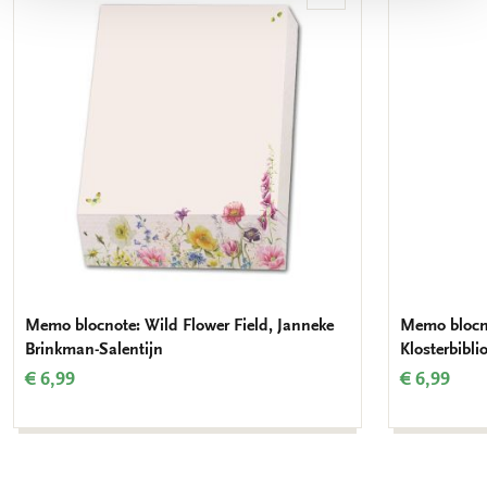
aan
verlanglijst
Memo blocnote: Wild Flower Field, Janneke
Memo blocno
Brinkman-Salentijn
Klosterbibli
€ 6,99
€ 6,99