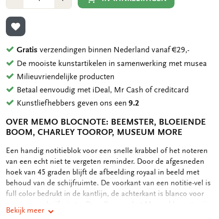
1
1
TOEVOEGEN AAN VERLANGLIJST
Gratis
verzendingen binnen Nederland vanaf €29,-
De mooiste kunstartikelen in samenwerking met musea
Milieuvriendelijke producten
Betaal eenvoudig met iDeal, Mr Cash of creditcard
Kunstliefhebbers geven ons een
9.2
OVER MEMO BLOCNOTE: BEEMSTER, BLOEIENDE
BOOM, CHARLEY TOOROP, MUSEUM MORE
OMSCHRIJVING
Een handig notitieblok voor een snelle krabbel of het noteren
van een echt niet te vergeten reminder. Door de afgesneden
hoek van 45 graden blijft de afbeelding royaal in beeld met
behoud van de schijfruimte. De voorkant van een notitie-vel is
full color bedrukt in de kantlijn, de achterkant is blanco voor
nog meer schrijfruimte. De vellen van het Memo blocnote zijn
Bekijk meer
stevig vastgelijmd en toch heel gemakkelijk, zonder scheuren,