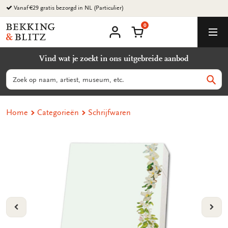
Ga
Vanaf €29 gratis bezorgd in NL (Particulier)
naar
0
content
Bekking
Winkelmand
Men
&
Mijn
account
Blitz
Vind wat je zoekt in ons uitgebreide aanbod
Uitgevers
B.V.
Zoeken
Zoek
Home
Categorieën
Schrijfwaren
VORIGE
VOL