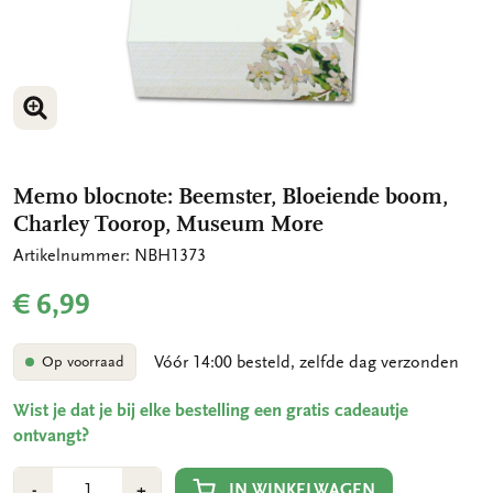
VERGROOT AFBEELDING
VERGROOT AFBEELDING
Memo blocnote: Beemster, Bloeiende boom,
Charley Toorop, Museum More
Artikelnummer: NBH1373
€ 6,99
Vóór 14:00 besteld, zelfde dag verzonden
Op voorraad
Wist je dat je bij elke bestelling een gratis cadeautje
ontvangt?
Aantal
Min
Plus
IN WINKELWAGEN
-
+