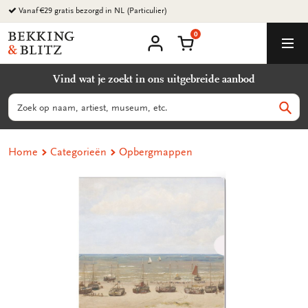
Ga
Vanaf €29 gratis bezorgd in NL (Particulier)
naar
0
content
Bekking
Winkelmand
Men
&
Mijn
account
Blitz
Vind wat je zoekt in ons uitgebreide aanbod
Uitgevers
B.V.
Zoeken
Zoek
Home
Categorieën
Opbergmappen