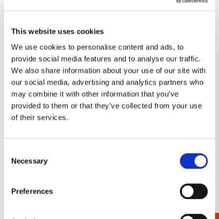
Koelkastmagneet: Anker lichten, Hendrik
This website uses cookies
Willem Mesdag
€ 3,50
We use cookies to personalise content and ads, to
provide social media features and to analyse our traffic.
We also share information about your use of our site with
Bekijk alles van Hendrik Willem Mesdag
our social media, advertising and analytics partners who
may combine it with other information that you’ve
Meer van Panorama Mesdag
provided to them or that they’ve collected from your use
of their services.
Toevoegen
aan
Consent
verlanglijst
Necessary
Selection
Preferences