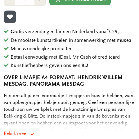
1
1
TOEVOEGEN AAN VERLANGLIJST
Gratis
verzendingen binnen Nederland vanaf €29,-
De mooiste kunstartikelen in samenwerking met musea
Milieuvriendelijke producten
Betaal eenvoudig met iDeal, Mr Cash of creditcard
Kunstliefhebbers geven ons een
9.2
OVER L-MAPJE A4 FORMAAT: HENDRIK WILLEM
MESDAG, PANORAMA MESDAG
OMSCHRIJVING
Fijn om altijd een voorraadje L-mapjes in huis te hebben, want
van opbergmapjes heb je nooit genoeg. Geef een persoonlijke
touch aan uw werkplek met de kunstzinnige L-mapjes van
Bekkking & Blitz. De insteekmapjes zijn van de bovenkant en
zijkant open en hebben een duimgroef voor het eenvoudig
openen van de map. - Insteekhoes - 22 x 31 cm - Geschikt voor
Bekijk meer
A4 formaat documenten - Full color print op zowel voor als