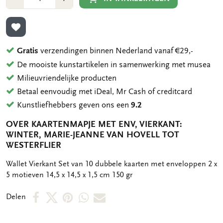
1
1
TOEVOEGEN AAN VERLANGLIJST
Gratis
verzendingen binnen Nederland vanaf €29,-
De mooiste kunstartikelen in samenwerking met musea
Milieuvriendelijke producten
Betaal eenvoudig met iDeal, Mr Cash of creditcard
Kunstliefhebbers geven ons een
9.2
OVER KAARTENMAPJE MET ENV, VIERKANT:
WINTER, MARIE-JEANNE VAN HOVELL TOT
WESTERFLIER
OMSCHRIJVING
Wallet Vierkant Set van 10 dubbele kaarten met enveloppen 2 x
5 motieven 14,5 x 14,5 x 1,5 cm 150 gr
Deel
Deel
Deel
Deel
Deel
Delen
op
op
via
via
via