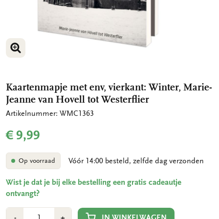
VERGROOT AFBEELDING
VERGROOT AFBEELDING
Kaartenmapje met env, vierkant: Winter, Marie-
Jeanne van Hovell tot Westerflier
Artikelnummer: WMC1363
€ 9,99
Vóór 14:00 besteld, zelfde dag verzonden
Op voorraad
Wist je dat je bij elke bestelling een gratis cadeautje
ontvangt?
Aantal
Min
Plus
IN WINKELWAGEN
-
+