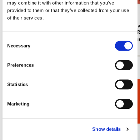
may combine it with other information that you’ve
provided to them or that they’ve collected from your use
of their services.
Kaartenmapje met env, groot: Beautiful
Kaartenmapj
Flowers, Ingrid Smuling
haori with 
Rijksmuseu
Consent
€ 9,99
Necessary
Selection
€ 9,99
Preferences
Bekijk alles van Kaartenmapjes
Meer van Vierkant
Statistics
Cadeaukiezer
Marketing
Bestseller!
Bestseller!
Toevoegen
aan
verlanglijst
Show details