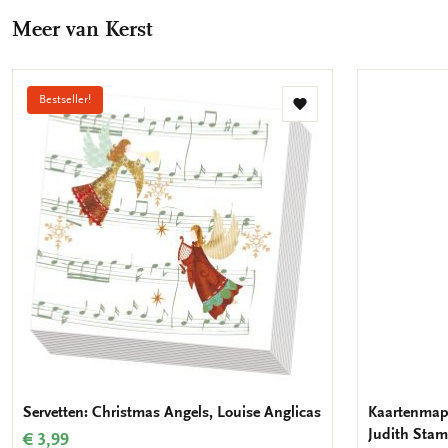
Facebook
X
Pinterest
WhatsApp
E-
Meer van Kerst
mail
Bestseller!
Toevoegen
aan
verlanglijst
Servetten: Christmas Angels, Louise Anglicas
Kaartenmapje
Judith Stam
€ 3,99