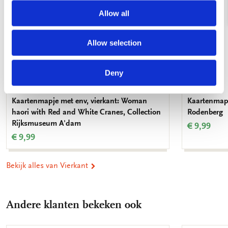
Allow all
Allow selection
Deny
Kaartenmapje met env, vierkant: Woman
Kaartenmapje
haori with Red and White Cranes, Collection
Rodenberg
Rijksmuseum A'dam
€ 9,99
€ 9,99
Bekijk alles van Vierkant
Andere klanten bekeken ook