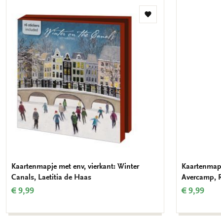
Toevoegen
aan
verlanglijst
Kaartenmapje met env, vierkant: Winter
Kaartenmapj
Canals, Laetitia de Haas
Avercamp, 
€ 9,99
€ 9,99