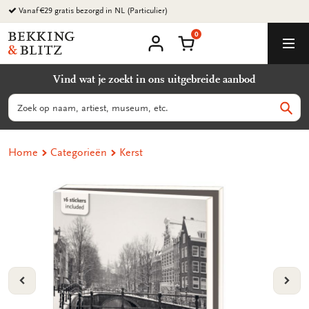
Ga
Vanaf €29 gratis bezorgd in NL (Particulier)
naar
0
content
Bekking
Winkelmand
Men
&
Mijn
account
Blitz
Vind wat je zoekt in ons uitgebreide aanbod
Uitgevers
B.V.
Zoeken
Zoek
Home
Categorieën
Kerst
VORIGE
VOL