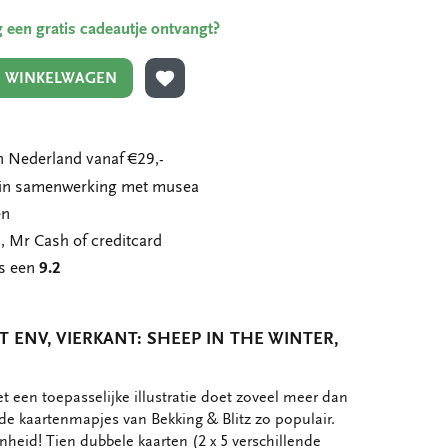
ing een gratis cadeautje ontvangt?
N WINKELWAGEN
TOEVOEGEN AAN VERLANGLIJST
 Nederland vanaf €29,-
n in samenwerking met musea
en
, Mr Cash of creditcard
ns een
9.2
 ENV, VIERKANT: SHEEP IN THE WINTER,
 een toepasselijke illustratie doet zoveel meer dan
de kaartenmapjes van Bekking & Blitz zo populair.
nheid! Tien dubbele kaarten (2 x 5 verschillende