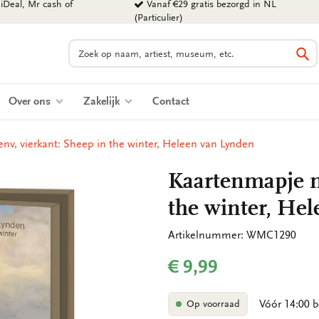
iDeal, Mr cash of
Vanaf €29 gratis bezorgd in NL
(Particulier)
Zoeken
Zo
Over ons
Zakelijk
Contact
v, vierkant: Sheep in the winter, Heleen van Lynden
Kaartenmapje m
the winter, He
Artikelnummer: WMC1290
€ 9,99
Vóór 14:00 b
Op voorraad