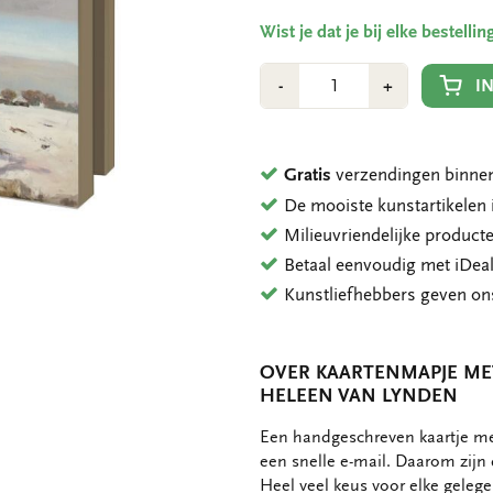
Wist je dat je bij elke bestell
Aantal
Min
Plus
I
-
+
1
1
Gratis
verzendingen binnen
De mooiste kunstartikele
Milieuvriendelijke product
Betaal eenvoudig met iDeal
Kunstliefhebbers geven o
OVER KAARTENMAPJE MET
HELEEN VAN LYNDEN
OMSCHRIJVING
Een handgeschreven kaartje met
een snelle e-mail. Daarom zijn 
Heel veel keus voor elke gelege