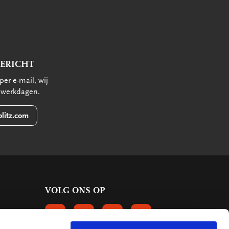
BERICHT
per e-mail, wij
 werkdagen.
litz.com
VOLG ONS OP
VOLGS ONS OP FACEBOOK
VOLG ONS OP INSTAGRAM
VOLG ONS OP LINKEDIN
VOLG ONS OP PINTERE