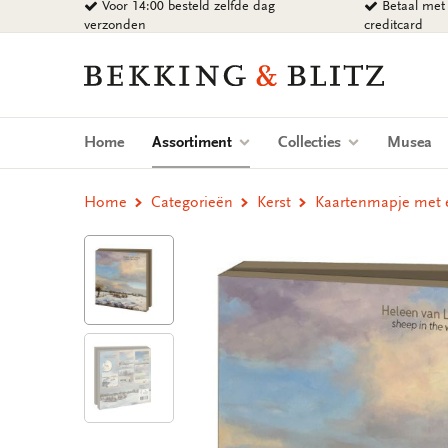
Voor 14:00 besteld zelfde dag
Betaal met 
Ga
verzonden
creditcard
naar
content
Bekking
&
Blitz
Uitgevers
(current)
Home
Assortiment
Collecties
Musea
B.V.
Home
Categorieën
Kerst
Kaartenmapje met en