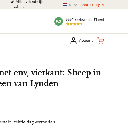
Milieuvriendelijke
Huidige taal
Dealer login
NL
producten
6661 reviews
op Ekomi
9.2
mark:
eken
Winkelman
Account
et env, vierkant: Sheep in
leen van Lynden
esteld, zelfde dag verzonden