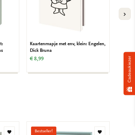
VOLG
t:
Kaartenmapje met env, klein: Engelen,
Kaarten
ns
Dick Bruna
Winter
€ 8,99
€ 9,99
Cadeaukiezer
Bestseller!
Toevoegen
Toevoegen