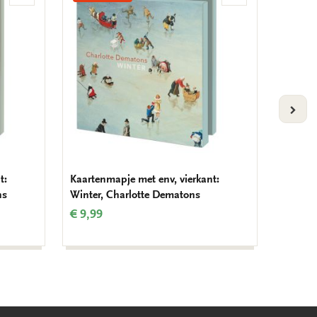
aan
aan
verlanglijst
verlanglijst
VOLG
t:
Kaartenmapje met env, vierkant:
Kaarten
ns
Winter, Charlotte Dematons
Porcela
€ 9,99
€ 9,99