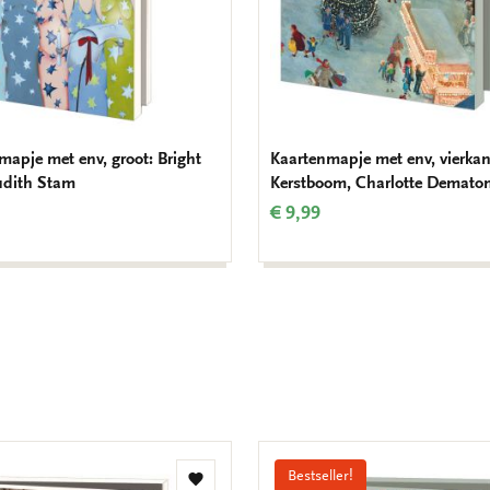
mapje met env, groot: Bright
Kaartenmapje met env, vierkan
Judith Stam
Kerstboom, Charlotte Demato
€ 9,99
Bestseller!
Toevoegen