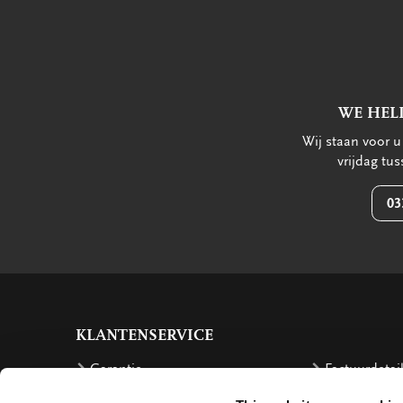
WE HEL
Wij staan voor 
vrijdag tu
03
KLANTENSERVICE
Garantie
Factuurdetai
Bestellen
Terugbetalin