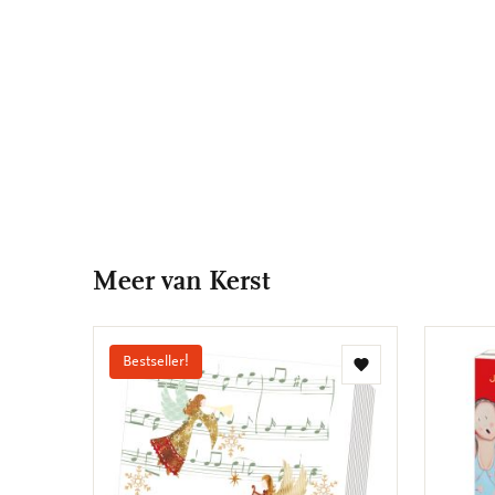
Meer van Kerst
Bestseller!
Toevoegen
aan
verlanglijst