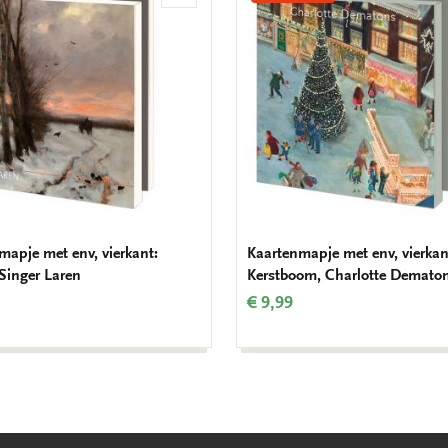
aan
verlanglijst
mapje met env, vierkant:
Kaartenmapje met env, vierkan
 Singer Laren
Kerstboom, Charlotte Demato
€ 9,99