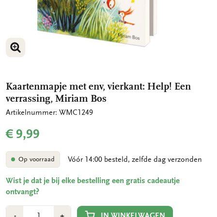
VERGROOT AFBEELDING
VERGROOT AFBEELDING
Kaartenmapje met env, vierkant: Help! Een
verrassing, Miriam Bos
Artikelnummer: WMC1249
€ 9,99
Vóór 14:00 besteld, zelfde dag verzonden
Op voorraad
Wist je dat je bij elke bestelling een gratis cadeautje
ontvangt?
Aantal
Min
Plus
IN WINKELWAGEN
-
+