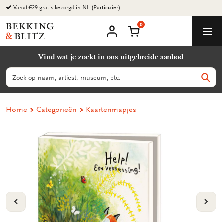
Ga
Vanaf €29 gratis bezorgd in NL (Particulier)
naar
0
content
Bekking
Winkelmand
Men
&
Mijn
account
Blitz
Vind wat je zoekt in ons uitgebreide aanbod
Uitgevers
B.V.
Zoeken
Zoek
Home
Categorieën
Kaartenmapjes
VORIGE
VOL