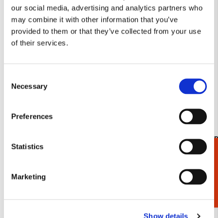
our social media, advertising and analytics partners who
verlanglijst
may combine it with other information that you’ve
provided to them or that they’ve collected from your use
of their services.
Consent
Necessary
Selection
Preferences
Kaartenmapje met env, klein: Forest, Miriam
Kaartenmapj
Statistics
Bos
Cadeaukiezer
€ 8,99
€ 8,99
Marketing
Bekijk alles van Miriam Bos
Show details