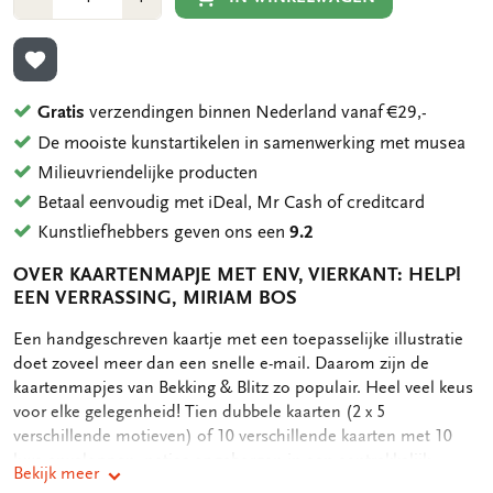
1
1
TOEVOEGEN AAN VERLANGLIJST
Gratis
verzendingen binnen Nederland vanaf €29,-
De mooiste kunstartikelen in samenwerking met musea
Milieuvriendelijke producten
Betaal eenvoudig met iDeal, Mr Cash of creditcard
Kunstliefhebbers geven ons een
9.2
OVER KAARTENMAPJE MET ENV, VIERKANT: HELP!
EEN VERRASSING, MIRIAM BOS
OMSCHRIJVING
Een handgeschreven kaartje met een toepasselijke illustratie
doet zoveel meer dan een snelle e-mail. Daarom zijn de
kaartenmapjes van Bekking & Blitz zo populair. Heel veel keus
voor elke gelegenheid! Tien dubbele kaarten (2 x 5
verschillende motieven) of 10 verschillende kaarten met 10
luxe enveloppen, netjes opgeborgen in een aantrekkelijk
Bekijk meer
kaartenmapje. Op de achterkant van het mapje staan de