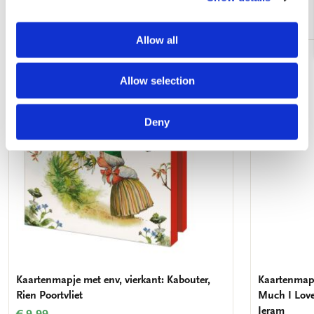
Andere klanten bekeken ook
Allow all
Toevoegen
Allow selection
aan
verlanglijst
Deny
Kaartenmapje met env, vierkant: Kabouter,
Kaartenmapj
Rien Poortvliet
Much I Lov
Jeram