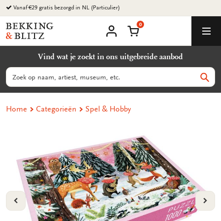
Ga
Vanaf €29 gratis bezorgd in NL (Particulier)
naar
0
content
Bekking
Winkelmand
Men
&
Mijn
account
Blitz
Vind wat je zoekt in ons uitgebreide aanbod
Uitgevers
B.V.
Zoeken
Zoek
Home
Categorieën
Spel & Hobby
VORIGE
VOL