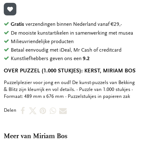
TOEVOEGEN AAN VERLANGLIJST
Gratis
verzendingen binnen Nederland vanaf €29,-
De mooiste kunstartikelen in samenwerking met musea
Milieuvriendelijke producten
Betaal eenvoudig met iDeal, Mr Cash of creditcard
Kunstliefhebbers geven ons een
9.2
OVER PUZZEL (1.000 STUKJES): KERST, MIRIAM BOS
OMSCHRIJVING
Puzzelplezier voor jong en oud! De kunst-puzzels van Bekking
& Blitz zijn kleurrijk en vol details. - Puzzle van 1.000 stukjes -
Formaat: 489 mm x 676 mm - Puzzelstukjes in papieren zak
Deel
Deel
Deel
Deel
Deel
Delen
op
op
via
via
via
Facebook
X
Pinterest
WhatsApp
E-
Meer van Miriam Bos
mail