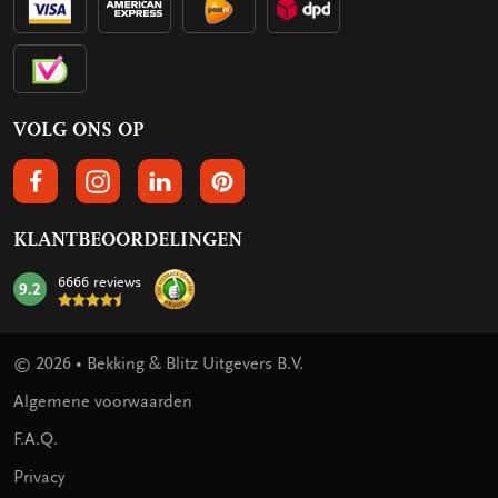
VOLG ONS OP
VOLGS ONS OP FACEBOOK
VOLG ONS OP INSTAGRAM
VOLG ONS OP LINKEDIN
VOLG ONS OP PINTEREST
KLANTBEOORDELINGEN
6666 reviews
9.2
mark:
© 2026 • Bekking & Blitz Uitgevers B.V.
Algemene voorwaarden
F.A.Q.
Privacy