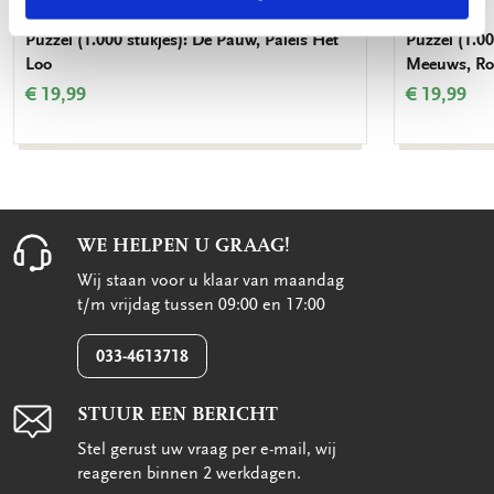
Puzzel (1.000 stukjes): De Pauw, Paleis Het
Puzzel (1.00
Loo
Meeuws, Roy
€ 19,99
€ 19,99
WE HELPEN U GRAAG!
Wij staan voor u klaar van maandag
t/m vrijdag tussen 09:00 en 17:00
033-4613718
STUUR EEN BERICHT
Stel gerust uw vraag per e-mail, wij
reageren binnen 2 werkdagen.