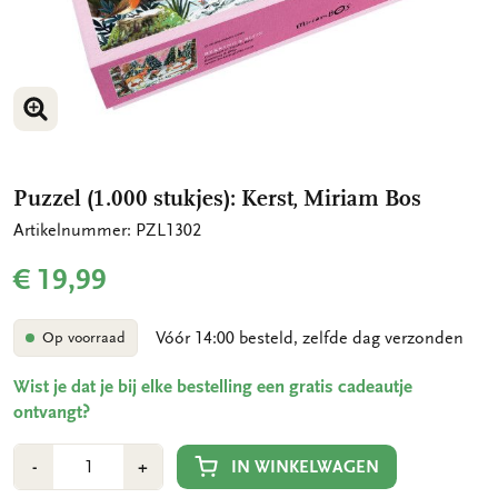
VERGROOT AFBEELDING
VERGROOT AFBEELDING
Puzzel (1.000 stukjes): Kerst, Miriam Bos
Artikelnummer: PZL1302
€ 19,99
Vóór 14:00 besteld, zelfde dag verzonden
Op voorraad
Wist je dat je bij elke bestelling een gratis cadeautje
ontvangt?
Aantal
Min
Plus
IN WINKELWAGEN
-
+
1
1