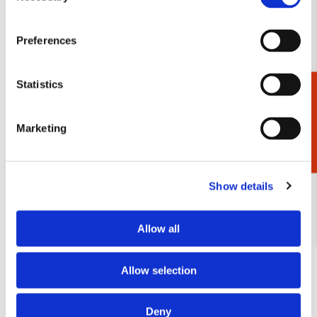
Bekijk alles van Miriam Bos
Preferences
Andere klanten bekeken ook
Statistics
Cadeaukiezer
Marketing
Toevoegen
aan
verlanglijst
Show details
Allow all
Allow selection
Deny