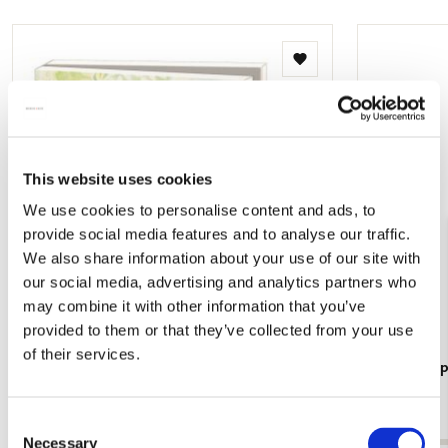
Toevoegen
aan
verlanglijst
This website uses cookies
We use cookies to personalise content and ads, to
provide social media features and to analyse our traffic.
We also share information about your use of our site with
our social media, advertising and analytics partners who
may combine it with other information that you’ve
provided to them or that they’ve collected from your use
of their services.
Kaartenmapje met env, vierkant: Help! Een
Kaartenmapj
verrassing, Miriam Bos
Bos
€ 9,99
€ 8,99
Consent
Necessary
Selection