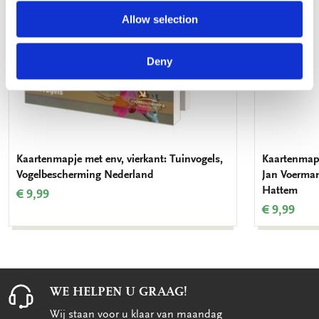
Allow selection
Deny
Kaartenmapje met env, vierkant: Tuinvogels,
Kaartenmapj
Vogelbescherming Nederland
Jan Voerma
Hattem
€ 9,99
€ 9,99
WE HELPEN U GRAAG!
Wij staan voor u klaar van maandag