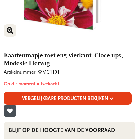
VERGROOT AFBEELDING
VERGROOT AFBEELDING
Kaartenmapje met env, vierkant: Close ups,
Modeste Herwig
Artikelnummer: WMC1101
Op dit moment uitverkocht
VERGELIJKBARE PRODUCTEN BEKIJKEN
TOEVOEGEN AAN VERLANGLIJST
BLIJF OP DE HOOGTE VAN DE VOORRAAD