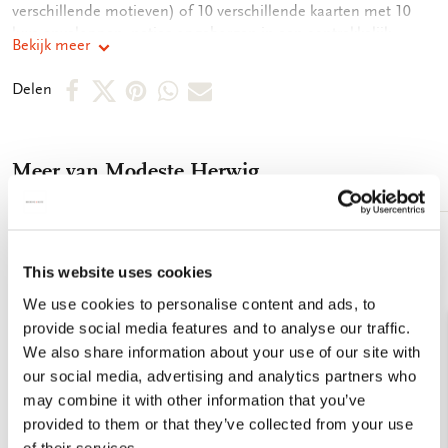
verschillende motieven) of 10 verschillende kaarten met 10
luxe enveloppen, netjes opgeborgen in een aantrekkelijk
Bekijk meer
kaartenmapje. Op de achterkant van het mapje staan de
verschillende motieven afgebeeld. Zo vindt u snel de kaart die
Deel
Deel
Deel
Deel
Deel
Delen
u nodig heeft. De binnenkant van de dubbele kaarten zijn
op
op
via
via
via
blanco. Alle ruimte dus voor uw persoonlijke boodschap. -
14,5 x 14,5 x 1,5 cm - Set van 10 dubbele kaarten met
Facebook
X
Pinterest
WhatsApp
E-
enveloppen - 2 x 5 motieven - 240 grms off white papier -
Meer van Modeste Herwig
mail
Totale gewicht 152 gram
Toevoegen
aan
This website uses cookies
verlanglijst
We use cookies to personalise content and ads, to
provide social media features and to analyse our traffic.
We also share information about your use of our site with
our social media, advertising and analytics partners who
may combine it with other information that you’ve
provided to them or that they’ve collected from your use
of their services.