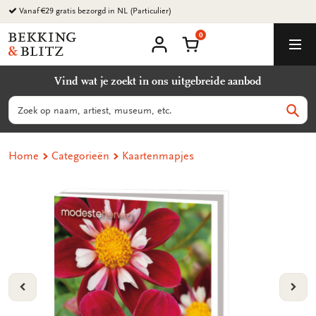
Ga
Vanaf €29 gratis bezorgd in NL (Particulier)
naar
0
content
Bekking
Winkelmand
Men
&
Mijn
account
Blitz
Vind wat je zoekt in ons uitgebreide aanbod
Uitgevers
B.V.
Zoeken
Zoek
Home
Categorieën
Kaartenmapjes
VORIGE
VOL