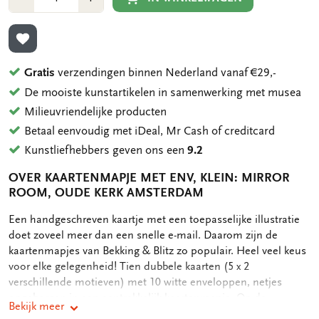
1
1
TOEVOEGEN AAN VERLANGLIJST
Gratis
verzendingen binnen Nederland vanaf €29,-
De mooiste kunstartikelen in samenwerking met musea
Milieuvriendelijke producten
Betaal eenvoudig met iDeal, Mr Cash of creditcard
Kunstliefhebbers geven ons een
9.2
OVER KAARTENMAPJE MET ENV, KLEIN: MIRROR
ROOM, OUDE KERK AMSTERDAM
OMSCHRIJVING
Een handgeschreven kaartje met een toepasselijke illustratie
doet zoveel meer dan een snelle e-mail. Daarom zijn de
kaartenmapjes van Bekking & Blitz zo populair. Heel veel keus
voor elke gelegenheid! Tien dubbele kaarten (5 x 2
verschillende motieven) met 10 witte enveloppen, netjes
opgeborgen in een aantrekkelijk kaartenmapje. Op de
Bekijk meer
achterkant van het mapje staan de verschillende motieven