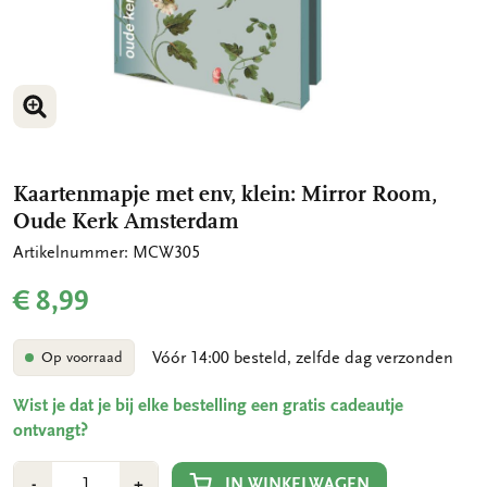
VERGROOT AFBEELDING
VERGROOT AFBEELDING
Kaartenmapje met env, klein: Mirror Room,
Oude Kerk Amsterdam
Artikelnummer: MCW305
€ 8,99
Vóór 14:00 besteld, zelfde dag verzonden
Op voorraad
Wist je dat je bij elke bestelling een gratis cadeautje
ontvangt?
Aantal
Min
Plus
IN WINKELWAGEN
-
+