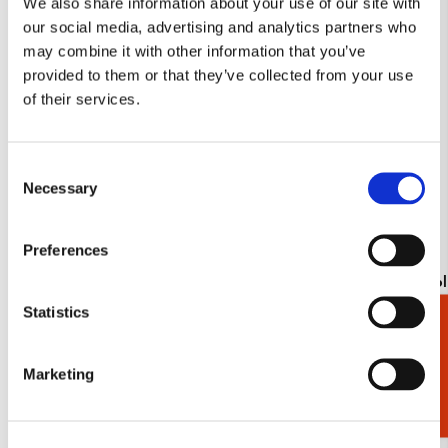
We also share information about your use of our site with
verlanglijst
our social media, advertising and analytics partners who
may combine it with other information that you’ve
provided to them or that they’ve collected from your use
of their services.
Consent
Necessary
Selection
Preferences
To-Do Koelkastmagneet: Boeken, Die
Vouwparaplu
Klosterbibliothek, Maria Laach
Brinkman-Sa
Statistics
Cadeaukiezer
€ 8,99
€ 27,50
Marketing
Bekijk alles van Oude Kerk Amsterdam