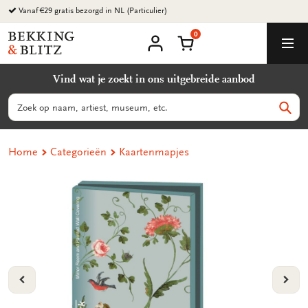
Ga
Vanaf €29 gratis bezorgd in NL (Particulier)
naar
0
content
Bekking
Winkelmand
Men
&
Mijn
account
Blitz
Vind wat je zoekt in ons uitgebreide aanbod
Uitgevers
B.V.
Zoeken
Zoek
Home
Categorieën
Kaartenmapjes
VORIGE
VOL