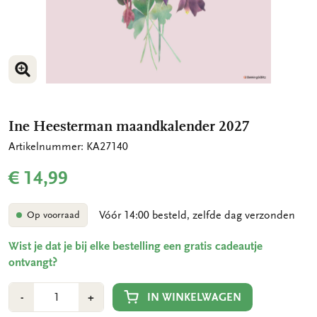
VERGROOT AFBEELDING
VERGROOT AFBEELDING
Ine Heesterman maandkalender 2027
Artikelnummer: KA27140
€ 14,99
Vóór 14:00 besteld, zelfde dag verzonden
Op voorraad
Wist je dat je bij elke bestelling een gratis cadeautje
ontvangt?
Aantal
Min
Plus
IN WINKELWAGEN
-
+
1
1