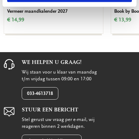
Vermeer maandkalender 2027
Book by Bo
€ 14,99
€ 13,99
WE HELPEN U GRAAG!
Wij staan voor u klaar van maandag
t/m vrijdag tussen 09:00 en 17:00
033-4613718
STUUR EEN BERICHT
Stel gerust uw vraag per e-mail, wij
reageren binnen 2 werkdagen.