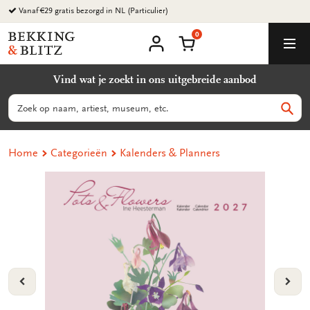
Ga
Vanaf €29 gratis bezorgd in NL (Particulier)
naar
0
content
Bekking
Winkelmand
Men
&
Mijn
account
Blitz
Vind wat je zoekt in ons uitgebreide aanbod
Uitgevers
B.V.
Zoeken
Zoek
Home
Categorieën
Kalenders & Planners
VORIGE
VOL