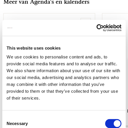
Meer van Agenda’s en kalenders
mail
Toevoegen
aan
verlanglijst
This website uses cookies
We use cookies to personalise content and ads, to
provide social media features and to analyse our traffic.
We also share information about your use of our site with
our social media, advertising and analytics partners who
may combine it with other information that you’ve
provided to them or that they’ve collected from your use
of their services.
Athena A4 Docentenagenda 2026-2027
Artemis A5
Consent
€ 14,99
€ 11,99
Necessary
Selection