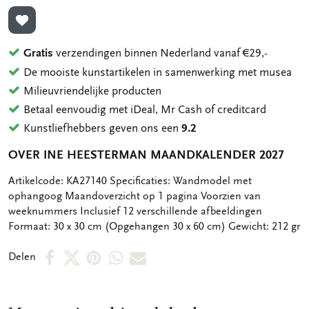
TOEVOEGEN AAN VERLANGLIJST
Gratis
verzendingen binnen Nederland vanaf €29,-
De mooiste kunstartikelen in samenwerking met musea
Milieuvriendelijke producten
Betaal eenvoudig met iDeal, Mr Cash of creditcard
Kunstliefhebbers geven ons een
9.2
OVER INE HEESTERMAN MAANDKALENDER 2027
OMSCHRIJVING
Artikelcode: KA27140 Specificaties: Wandmodel met
ophangoog Maandoverzicht op 1 pagina Voorzien van
weeknummers Inclusief 12 verschillende afbeeldingen
Formaat: 30 x 30 cm (Opgehangen 30 x 60 cm) Gewicht: 212 gr
Deel
Deel
Deel
Deel
Deel
Delen
op
op
via
via
via
Facebook
X
Pinterest
WhatsApp
E-