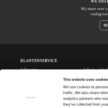
WE HEL
Wij staan voor 
vrijdag tu
03
KLANTENSERVICE
Garantie
Factuurdetai
Bestellen
Terugbetalin
This website uses cookie
Verzendkosten
Klachten
We use cookies to personal
traffic. We also share info
Bestelling retourneren
Annuleren
analytics partners who may
Bezorging
Contact
they’ve collected from your