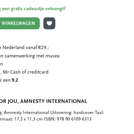
ing een gratis cadeautje ontvangt?
N WINKELWAGEN
TOEVOEGEN AAN VERLANGLIJST
 Nederland vanaf €29,-
n in samenwerking met musea
en
, Mr Cash of creditcard
ns een
9.2
OR JOU, AMNESTY INTERNATIONAL
: Amnesty International Uitvoering: hardcover Taal:
rmaat: 17,5 x 11,3 cm ISBN: 978 90 6109 6313
eel