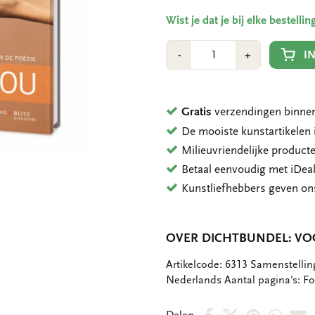
Wist je dat je bij elke bestell
Aantal
Min
Plus
I
-
+
1
1
Gratis
verzendingen binnen
De mooiste kunstartikele
Milieuvriendelijke product
Betaal eenvoudig met iDeal
Kunstliefhebbers geven o
OVER DICHTBUNDEL: VO
OMSCHRIJVING
Artikelcode: 6313 Samenstelling
Nederlands Aantal pagina's: Fo
Deel
Deel
Deel
Deel
D
Delen