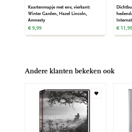
Kaartenmapje met env, vierkant:
Dichtbu
Winter Garden, Hazel Lincoln,
hedenda
Amnesty
Internat
€ 9,99
€ 11,9
Andere klanten bekeken ook
Toevoegen
aan
verlanglijst