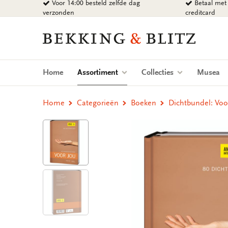
Voor 14:00 besteld zelfde dag
Betaal met 
Ga
verzonden
creditcard
naar
content
Bekking
&
Blitz
Uitgevers
(current)
Home
Assortiment
Collecties
Musea
B.V.
Home
Categorieën
Boeken
Dichtbundel: Voo