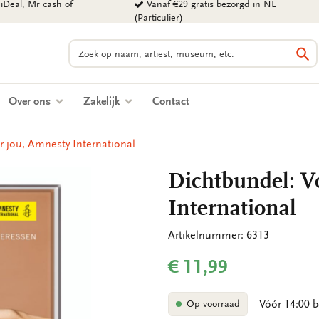
iDeal, Mr cash of
Vanaf €29 gratis bezorgd in NL
(Particulier)
Zoeken
Zo
Over ons
Zakelijk
Contact
r jou, Amnesty International
Dichtbundel: V
International
Artikelnummer: 6313
€ 11,99
Vóór 14:00 b
Op voorraad