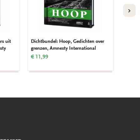
VOLG
rs uit
Dichtbundel: Hoop, Gedichten over
Kaarten
sty
grenzen, Amnesty International
Thinkin
€ 11,99
€ 9,99