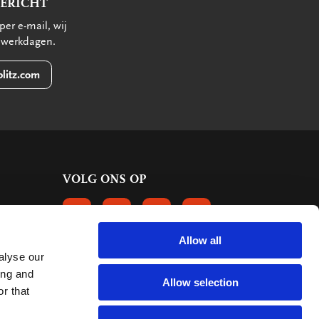
BERICHT
per e-mail, wij
 werkdagen.
litz.com
VOLG ONS OP
VOLGS ONS OP FACEBOOK
VOLG ONS OP INSTAGRAM
VOLG ONS OP LINKEDIN
VOLG ONS OP PINTERE
Allow all
alyse our
KLANTBEOORDELINGEN
ing and
Allow selection
r that
6661 reviews
9.2
mark: