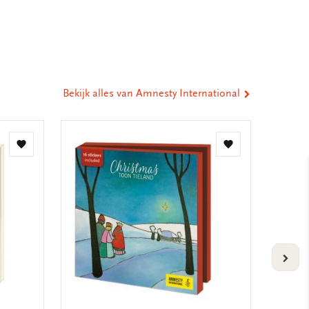
ia
st
tsApp
-
ail
Bekijk alles van Amnesty International
Toevoegen
Toevoegen
aan
aan
verlanglijst
verlanglijst
VOLG