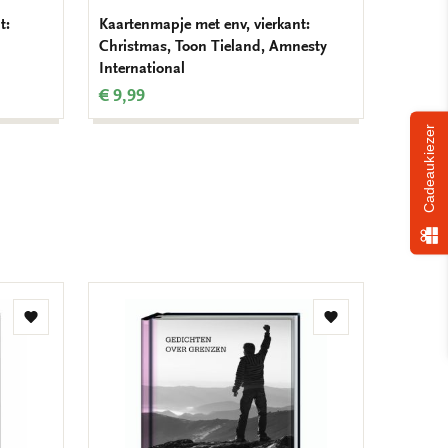
t:
Kaartenmapje met env, vierkant:
Kaarten
Christmas, Toon Tieland, Amnesty
Happy 
International
Nieuwe
€ 9,99
€ 9,99
Cadeaukiezer
Bestse
Toevoegen
Toevoegen
aan
aan
verlanglijst
verlanglijst