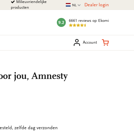
Milieuvriendelijke
Huidige taal
Dealer login
NL
producten
6661 reviews
op Ekomi
9.2
mark:
eken
Winkelman
Account
oor jou, Amnesty
esteld, zelfde dag verzonden