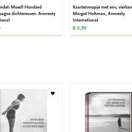
ndel: Moed! Honderd
Kaartenmapje met env, vierkan
agse dichteressen. Amnesty
Margot Holtman, Amnesty
ional
International
9
€ 9,99
Toevoegen
aan
verlanglijst