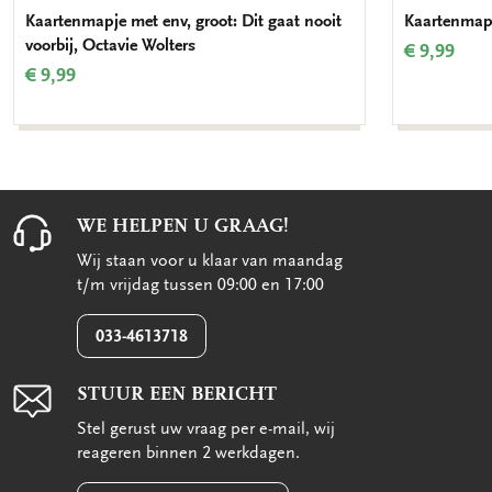
Kaartenmapje met env, groot: Dit gaat nooit
Kaartenmapje
voorbij, Octavie Wolters
€ 9,99
€ 9,99
WE HELPEN U GRAAG!
Wij staan voor u klaar van maandag
t/m vrijdag tussen 09:00 en 17:00
033-4613718
STUUR EEN BERICHT
Stel gerust uw vraag per e-mail, wij
reageren binnen 2 werkdagen.