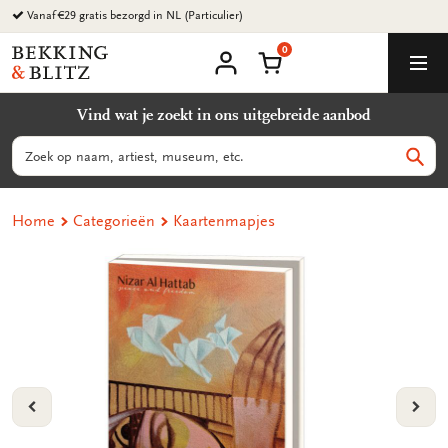
Ga
Vanaf €29 gratis bezorgd in NL (Particulier)
naar
0
content
Bekking
Winkelmand
Men
&
Mijn
account
Blitz
Vind wat je zoekt in ons uitgebreide aanbod
Uitgevers
B.V.
Zoeken
Zoek
Home
Categorieën
Kaartenmapjes
VORIGE
VOL