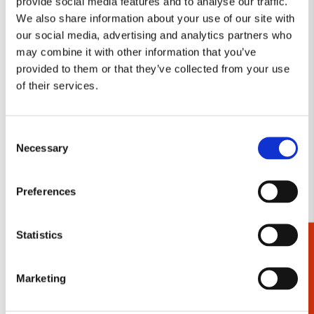
provide social media features and to analyse our traffic.
We also share information about your use of our site with
Toevoegen
aan
our social media, advertising and analytics partners who
verlanglijst
may combine it with other information that you’ve
provided to them or that they’ve collected from your use
of their services.
Consent
Necessary
Selection
Preferences
Kaartenmapje met env, vierkant: Margot
Kaartenmapj
Statistics
Cadeaukiezer
Holtman, Amnesty International
Seasons, M
Amnesty
€ 9,99
Marketing
€ 9,99