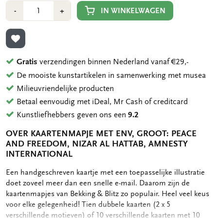
Aantal
Min
Plus
IN WINKELWAGEN
-
+
1
1
TOEVOEGEN AAN VERLANGLIJST
Gratis
verzendingen binnen Nederland vanaf €29,-
De mooiste kunstartikelen in samenwerking met musea
Milieuvriendelijke producten
Betaal eenvoudig met iDeal, Mr Cash of creditcard
Kunstliefhebbers geven ons een
9.2
OVER KAARTENMAPJE MET ENV, GROOT: PEACE
AND FREEDOM, NIZAR AL HATTAB, AMNESTY
INTERNATIONAL
OMSCHRIJVING
Een handgeschreven kaartje met een toepasselijke illustratie
doet zoveel meer dan een snelle e-mail. Daarom zijn de
kaartenmapjes van Bekking & Blitz zo populair. Heel veel keus
voor elke gelegenheid! Tien dubbele kaarten (2 x 5
verschillende motieven) of 10 verschillende kaarten met 10