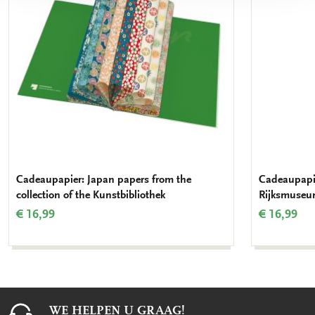
Cadeaupapier: Japan papers from the
Cadeaupapie
collection of the Kunstbibliothek
Rijksmuse
€ 16,99
€ 16,99
WE HELPEN U GRAAG!