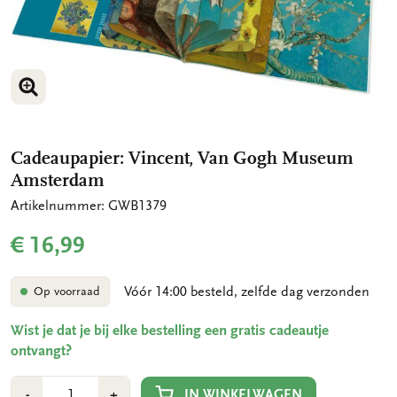
VERGROOT AFBEELDING
VERGROOT AFBEELDING
VERGROOT AFBEELDING
Cadeaupapier: Vincent, Van Gogh Museum
Amsterdam
Artikelnummer: GWB1379
€ 16,99
Vóór 14:00 besteld, zelfde dag verzonden
Op voorraad
Wist je dat je bij elke bestelling een gratis cadeautje
ontvangt?
Aantal
Min
Plus
IN WINKELWAGEN
-
+