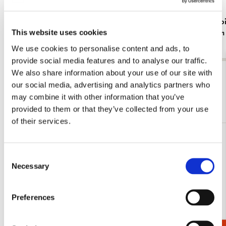
Cadeaupapier: Japan papers from the
Cadeaupapie
This website uses cookies
collection of the Kunstbibliothek
Amsterdam
€ 16,99
€ 16,99
We use cookies to personalise content and ads, to
provide social media features and to analyse our traffic.
We also share information about your use of our site with
Bekijk alles van Cadeaus
our social media, advertising and analytics partners who
may combine it with other information that you’ve
Meer van Cadeaupapier
provided to them or that they’ve collected from your use
of their services.
Toevoegen
aan
Consent
verlanglijst
Necessary
Selection
Preferences