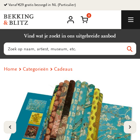
Ga
Vanaf €29 gratis bezorgd in NL (Particulier)
naar
0
content
Bekking
Winkelmand
Men
&
Mijn
account
Blitz
Vind wat je zoekt in ons uitgebreide aanbod
Uitgevers
B.V.
Zoeken
Zoek
Home
Categorieën
Cadeaus
VORIGE
VOL