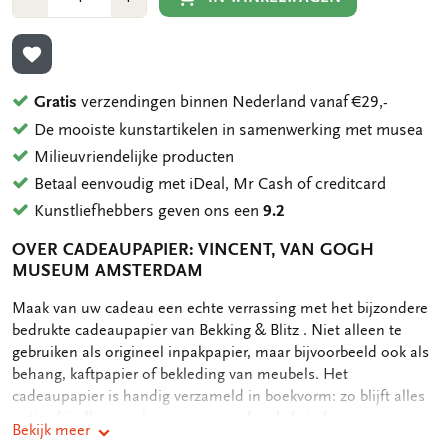
1
1
TOEVOEGEN AAN VERLANGLIJST
Gratis
verzendingen binnen Nederland vanaf €29,-
De mooiste kunstartikelen in samenwerking met musea
Milieuvriendelijke producten
Betaal eenvoudig met iDeal, Mr Cash of creditcard
Kunstliefhebbers geven ons een
9.2
OVER CADEAUPAPIER: VINCENT, VAN GOGH
MUSEUM AMSTERDAM
OMSCHRIJVING
Maak van uw cadeau een echte verrassing met het bijzondere
bedrukte cadeaupapier van Bekking & Blitz . Niet alleen te
gebruiken als origineel inpakpapier, maar bijvoorbeeld ook als
behang, kaftpapier of bekleding van meubels. Het
cadeaupapier is handig verzameld in boekvorm: zo blijft alles
netjes bij elkaar en komen er geen kreukels in het
Bekijk meer
cadeaupapier. Het cadeaupapier is tweemaal gevouwen om in