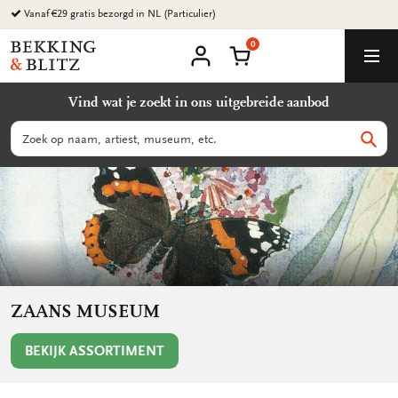
Ga
Vanaf €29 gratis bezorgd in NL (Particulier)
naar
0
content
Bekking
Winkelmand
Men
&
Mijn
account
Blitz
Vind wat je zoekt in ons uitgebreide aanbod
Uitgevers
B.V.
Zoeken
Zoek
ZAANS MUSEUM
BEKIJK ASSORTIMENT