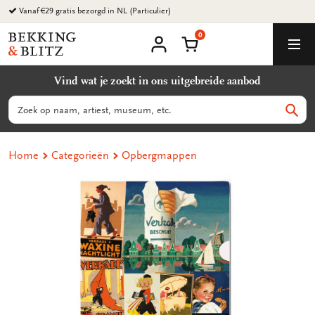
Ga
Vanaf €29 gratis bezorgd in NL (Particulier)
naar
0
content
Bekking
Winkelmand
Men
&
Mijn
account
Blitz
Vind wat je zoekt in ons uitgebreide aanbod
Uitgevers
B.V.
Zoeken
Zoek
Home
Categorieën
Opbergmappen