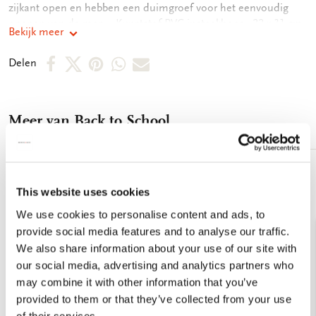
zijkant open en hebben een duimgroef voor het eenvoudig
openen van de map. - Kunststof PVC insteekhoes - 22 x 31 cm
Bekijk meer
- Geschikt voor A4 formaat documenten - Full color print op
zowel voor als achterkant
Deel
Deel
Deel
Deel
Deel
Delen
op
op
via
via
via
Facebook
X
Pinterest
WhatsApp
E-
Meer van Back to School
mail
Toevoegen
aan
This website uses cookies
verlanglijst
We use cookies to personalise content and ads, to
provide social media features and to analyse our traffic.
We also share information about your use of our site with
our social media, advertising and analytics partners who
may combine it with other information that you’ve
provided to them or that they’ve collected from your use
of their services.