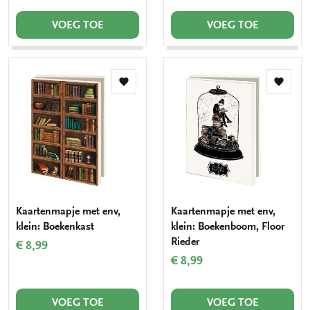
VOEG TOE
VOEG TOE
Toevoegen
Toevo
aan
aan
verlanglijst
verlang
Kaartenmapje met env,
Kaartenmapje met env,
klein: Boekenkast
klein: Boekenboom, Floor
Rieder
€ 8,99
€ 8,99
VOEG TOE
VOEG TOE