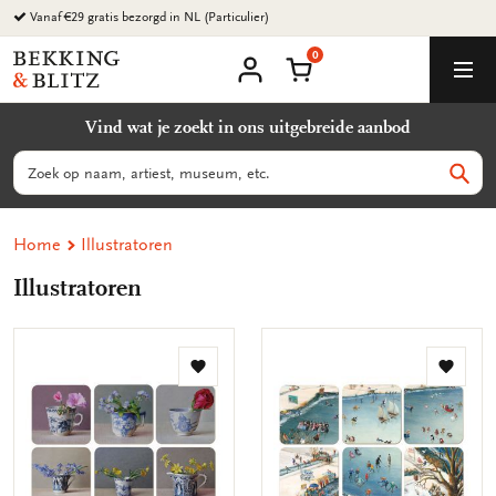
Ga
naar
0
content
Bekking
Winkelmand
Men
&
Mijn
account
Blitz
Vind wat je zoekt in ons uitgebreide aanbod
Uitgevers
B.V.
Zoeken
Zoek
Home
Illustratoren
Illustratoren
Toevoegen
Toevo
aan
aan
verlanglijst
verlang