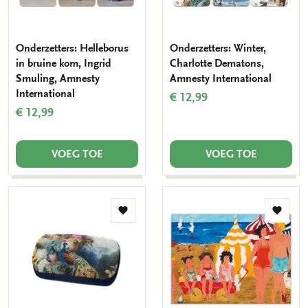
Onderzetters: Helleborus
Onderzetters: Winter,
in bruine kom, Ingrid
Charlotte Dematons,
Smuling, Amnesty
Amnesty International
International
€ 12,99
€ 12,99
VOEG TOE
VOEG TOE
Toevoegen
Toevo
aan
aan
verlanglijst
verlang