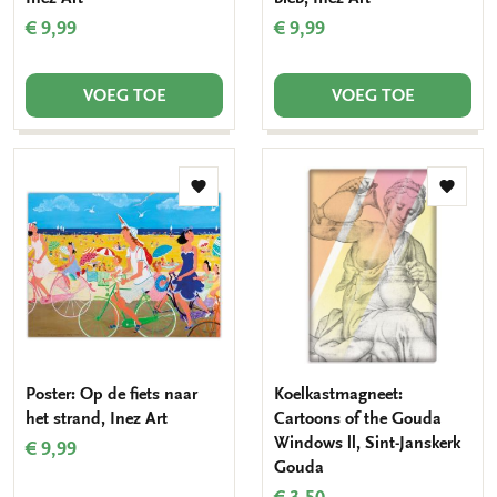
€ 9,99
€ 9,99
VOEG TOE
VOEG TOE
Toevoegen
Toevo
aan
aan
verlanglijst
verlang
Poster: Op de fiets naar
Koelkastmagneet:
het strand, Inez Art
Cartoons of the Gouda
Windows ll, Sint-Janskerk
€ 9,99
Gouda