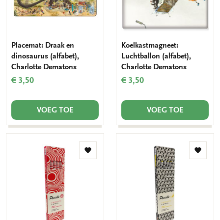
Placemat: Draak en
Koelkastmagneet:
dinosaurus (alfabet),
Luchtballon (alfabet),
Charlotte Dematons
Charlotte Dematons
€ 3,50
€ 3,50
VOEG TOE
VOEG TOE
Toevoegen
Toevo
aan
aan
verlanglijst
verlang