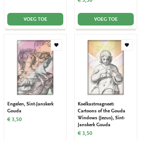
€ 3,50
VOEG TOE
VOEG TOE
Toevoegen
Toevo
aan
aan
verlanglijst
verlang
Engelen, Sint-Janskerk
Koelkastmagneet:
Gouda
Cartoons of the Gouda
Windows (Jezus), Sint-
€ 3,50
Janskerk Gouda
€ 3,50