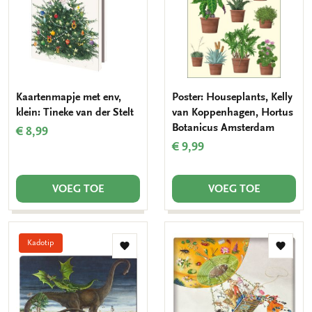
Kaartenmapje met env,
Poster: Houseplants, Kelly
klein: Tineke van der Stelt
van Koppenhagen, Hortus
Botanicus Amsterdam
€ 8,99
€ 9,99
VOEG TOE
VOEG TOE
Kadotip
Toevoegen
Toevo
aan
aan
verlanglijst
verlang