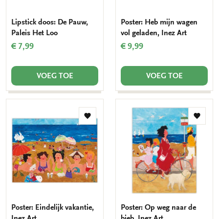
Lipstick doos: De Pauw,
Poster: Heb mijn wagen
Paleis Het Loo
vol geladen, Inez Art
€ 7,99
€ 9,99
VOEG TOE
VOEG TOE
Toevoegen
Toevo
aan
aan
verlanglijst
verlang
Poster: Eindelijk vakantie,
Poster: Op weg naar de
Inez Art
bieb, Inez Art