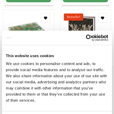
Bestseller!
Toevoegen
Toevo
aan
aan
verlanglijst
verlang
This website uses cookies
We use cookies to personalise content and ads, to
Puzzel (1.000 stukjes): Uit
Kaartenmapje met env,
provide social media features and to analyse our traffic.
'Van mug tot olifant', Ingid
klein: Eric Gill, The
We also share information about your use of our site with
& Dieter Schubert
Fitzwilliam Museum
our social media, advertising and analytics partners who
€ 19,99
€ 8,99
may combine it with other information that you’ve
provided to them or that they’ve collected from your use
VOEG TOE
VOEG TOE
of their services.