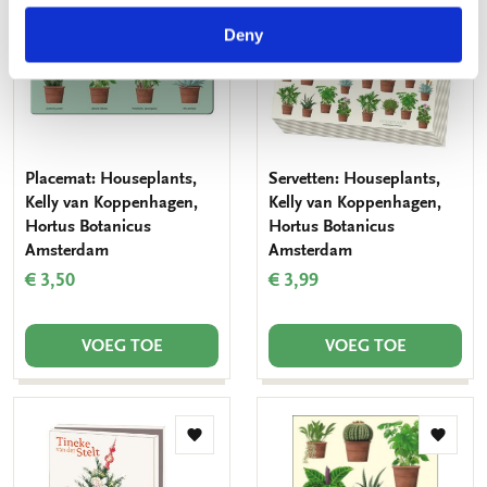
aan
aan
verlanglijst
verlang
Deny
Placemat: Houseplants,
Servetten: Houseplants,
Kelly van Koppenhagen,
Kelly van Koppenhagen,
Hortus Botanicus
Hortus Botanicus
Amsterdam
Amsterdam
€ 3,50
€ 3,99
VOEG TOE
VOEG TOE
Toevoegen
Toevo
aan
aan
verlanglijst
verlang