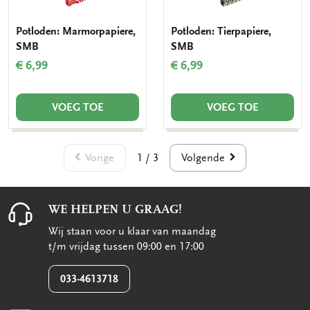
Potloden: Marmorpapiere,
Potloden: Tierpapiere,
SMB
SMB
€ 6,99
€ 6,99
VOEG TOE
VOEG TOE
Vorige
Volgende
1 / 3
WE HELPEN U GRAAG!
Wij staan voor u klaar van maandag
t/m vrijdag tussen 09:00 en 17:00
033-4613718