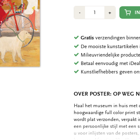
Aantal
Min
Plus
I
-
+
1
1
Gratis
verzendingen binnen
De mooiste kunstartikele
Milieuvriendelijke product
Betaal eenvoudig met iDeal
Kunstliefhebbers geven o
OVER POSTER: OP WEG NA
OMSCHRIJVING
Haal het museum in huis met 
hoogwaardige full color print s
wordt plat verzonden, verpakt 
een persoonlijke stijl met een 
u voor inlijsten van de posters