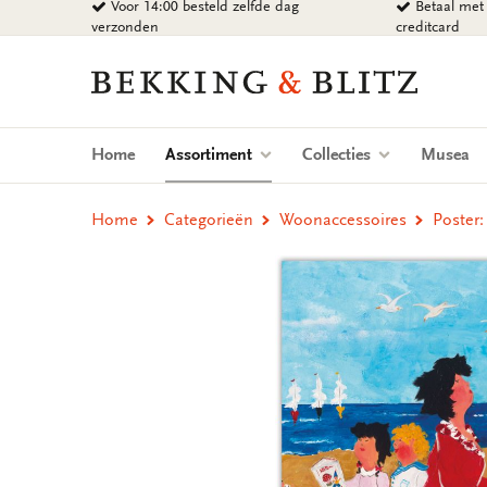
Voor 14:00 besteld zelfde dag
Betaal met 
Ga
verzonden
creditcard
naar
content
Bekking
&
Blitz
Uitgevers
(current)
Home
Assortiment
Collecties
Musea
B.V.
Home
Categorieën
Woonaccessoires
Poster: