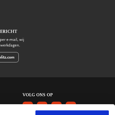
BERICHT
per e-mail, wij
 werkdagen.
litz.com
VOLG ONS OP
VOLGS ONS OP FACEBOOK
VOLG ONS OP INSTAGRAM
VOLG ONS OP LINKEDIN
VOLG ONS OP PINTERE