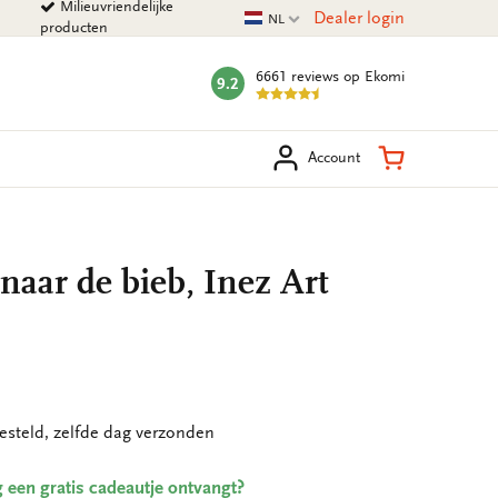
Milieuvriendelijke
Huidige taal
Dealer login
NL
producten
6661 reviews
op Ekomi
9.2
mark:
eken
Winkelman
Account
naar de bieb, Inez Art
esteld, zelfde dag verzonden
ing een gratis cadeautje ontvangt?