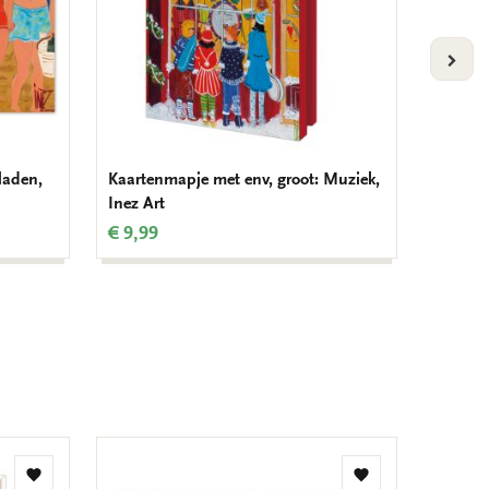
VOLG
laden,
Kaartenmapje met env, groot: Muziek,
Kaarten
Inez Art
dance, 
€ 9,99
€ 9,99
Toevoegen
Toevoegen