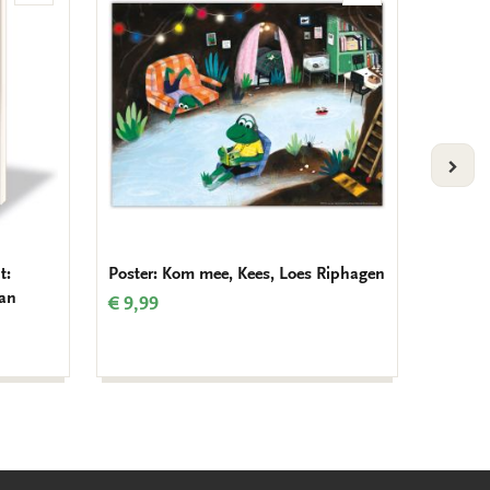
aan
aan
verlanglijst
verlanglijst
VOLG
t:
Poster: Kom mee, Kees, Loes Riphagen
Birds, 
man
€ 9,99
€ 1,10