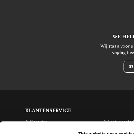
WE HEL
Wij staan voor 
vrijdag tu
03
KLANTENSERVICE
Garantie
Factuurdetai
Bestellen
Terugbetalin
This website uses cookie