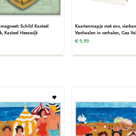
tmagneet: Schild Kasteel
Kaartenmapje met env, vierkan
k, Kasteel Heeswijk
Verdwalen in verhalen, Gea Va
€ 9,99
Toevoegen
aan
verlanglijst