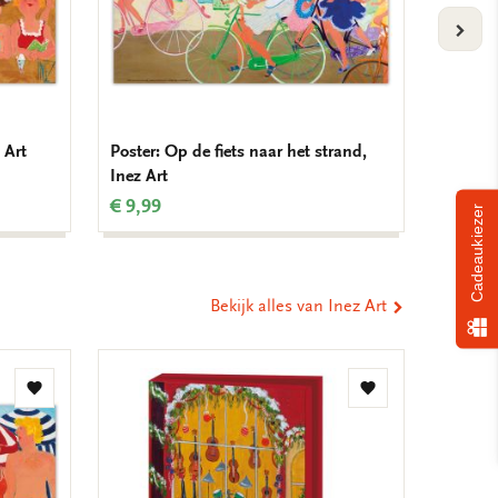
VOLG
 Art
Poster: Op de fiets naar het strand,
Kaarten
Inez Art
op de g
€ 9,99
€ 9,99
Cadeaukiezer
Bekijk alles van Inez Art
Toevoegen
Toevoegen
aan
aan
verlanglijst
verlanglijst