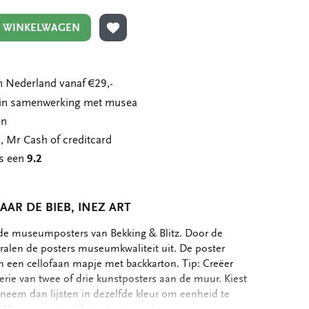
N WINKELWAGEN
TOEVOEGEN AAN VERLANGLIJST
 Nederland vanaf €29,-
n in samenwerking met musea
en
, Mr Cash of creditcard
ns een
9.2
AR DE BIEB, INEZ ART
de museumposters van Bekking & Blitz. Door de
tralen de posters museumkwaliteit uit. De poster
in een cellofaan mapje met backkarton. Tip: Creëer
serie van twee of drie kunstposters aan de muur. Kiest
, neem dan lijsten in dezelfde kleur om eenheid te