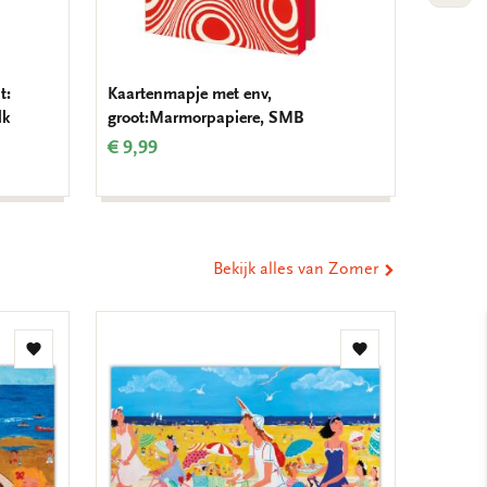
t:
Kaartenmapje met env,
Potlood
lk
groot:Marmorpapiere, SMB
€ 1,50
€ 9,99
Bekijk alles van Zomer
Toevoegen
Toevoegen
aan
aan
verlanglijst
verlanglijst