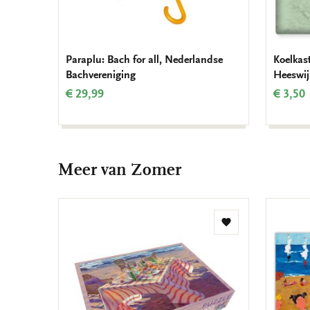
Paraplu: Bach for all, Nederlandse
Koelkas
Bachvereniging
Heeswij
€ 29,99
€ 3,50
Meer van Zomer
Toevoegen
aan
verlanglijst