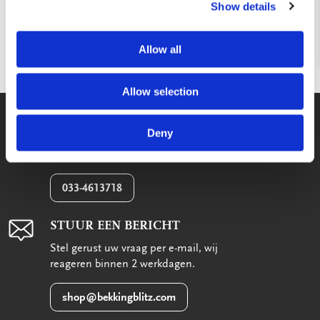
Show details
BLIJF OP DE HOOGTE
BLIJF OP DE HOOGTE
Allow all
Vorige
Volgende
2 / 2
Allow selection
WE HELPEN U GRAAG!
Deny
Wij staan voor u klaar van maandag
t/m vrijdag tussen 09:00 en 17:00
033-4613718
STUUR EEN BERICHT
Stel gerust uw vraag per e-mail, wij
reageren binnen 2 werkdagen.
shop@bekkingblitz.com