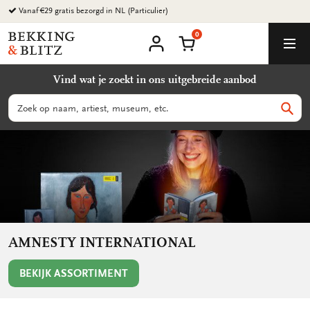
Ga
Vanaf €29 gratis bezorgd in NL (Particulier)
naar
0
content
Bekking
Winkelmand
Men
&
Mijn
account
Blitz
Vind wat je zoekt in ons uitgebreide aanbod
Uitgevers
B.V.
Zoeken
Zoek
AMNESTY INTERNATIONAL
BEKIJK ASSORTIMENT