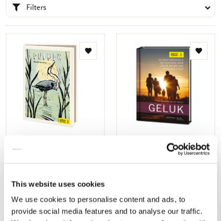
Filters
Toevoegen
Toevo
aan
aan
verlanglijst
verlang
Kaartenmapje met env,
Dichtbundel: Geluk,
groot: Polder, Marieke ten
Gedichten over geluk en
Berge, Amnesty
wat dat in de weg staat,
International
Amnesty International
This website uses cookies
€ 9,99
€ 11,99
We use cookies to personalise content and ads, to
Uitverkocht
Uitverkocht
provide social media features and to analyse our traffic.