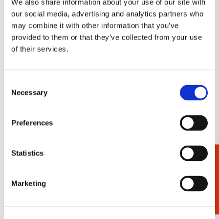
We also share information about your use of our site with
BLIJF OP DE HOOGTE
BLIJF OP DE HOOGTE
our social media, advertising and analytics partners who
may combine it with other information that you’ve
provided to them or that they’ve collected from your use
of their services.
Toevoegen
Toevo
aan
aan
verlanglijst
verlang
Consent
Necessary
Selection
Preferences
Set koelkastmagneetjes:
Kaartenmapje met env,
Canal Houses,Caspar
vierkant: Vredesduif, Dick
Statistics
Cadeaukiezer
J.Philips,Coll Rijksmuseum
Bruna, Amnesty
A'd, Amnesty International
International
Marketing
€ 9,99
€ 8,99
Uitverkocht
Uitverkocht