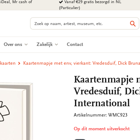
iDeal, Mr cash of
Vanaf €29 gratis bezorgd in NL
(Particulier)
Zoeken
Zo
Over ons
Zakelijk
Contact
tkaarten
Kaartenmapje met env, vierkant: Vredesduif, Dick Brun
Kaartenmapje m
Vredesduif, Di
International
Artikelnummer: WMC923
Op dit moment uitverkocht