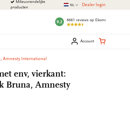
Milieuvriendelijke
Huidige taal
Dealer login
NL
producten
6661 reviews
op Ekomi
9.2
mark:
eken
Winkelman
Account
a, Amnesty International
et env, vierkant:
ck Bruna, Amnesty