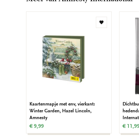
Toevoegen
aan
verlanglijst
Kaartenmapje met env, vierkant:
Dichtbu
Winter Garden, Hazel Lincoln,
hedenda
Amnesty
Internat
€ 9,99
€ 11,9