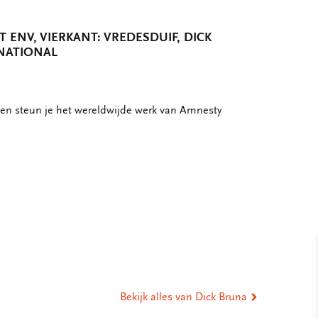
ENV, VIERKANT: VREDESDUIF, DICK
NATIONAL
en steun je het wereldwijde werk van Amnesty
t enveloppen
eel
ia
st
tsApp
-
ail
Bekijk alles van Dick Bruna