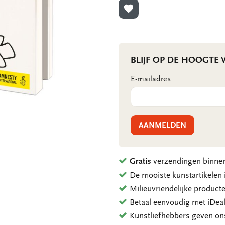
TOEVOEGEN AAN VERLANG
BLIJF OP DE HOOGTE
E-mailadres
AANMELDEN
Gratis
verzendingen binnen
De mooiste kunstartikele
Milieuvriendelijke product
Betaal eenvoudig met iDeal
Kunstliefhebbers geven o