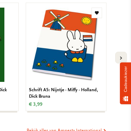
Toevoegen
aan
verlanglijst
VOLG
Cadeaukiezer
Dick
Schrift A5: Nijntje - Miffy - Holland,
Nijntje 
Dick Bruna
maan/S
€ 3,99
€ 0,00
Bekijk alles van Amnesty International