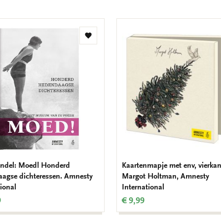
Toevoegen
aan
verlanglijst
ndel: Moed! Honderd
Kaartenmapje met env, vierkan
agse dichteressen. Amnesty
Margot Holtman, Amnesty
ional
International
9
€ 9,99