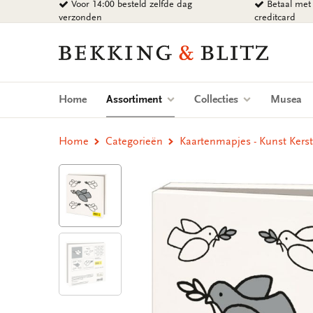
Voor 14:00 besteld zelfde dag
Betaal met 
Ga
verzonden
creditcard
naar
content
Bekking
&
Blitz
Uitgevers
(current)
Home
Assortiment
Collecties
Musea
B.V.
Home
Categorieën
Kaartenmapjes - Kunst Kers