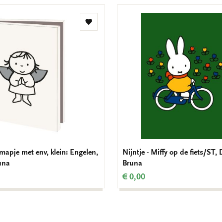
Toevoegen
aan
verlanglijst
mapje met env, klein: Engelen,
Nijntje - Miffy op de fiets/ST, 
una
Bruna
€ 0,00