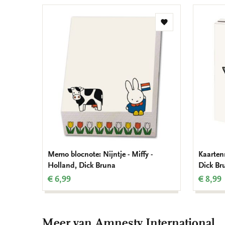
Toevoegen
aan
verlanglijst
Memo blocnote: Nijntje - Miffy -
Kaarten
Holland, Dick Bruna
Dick Br
€ 6,99
€ 8,99
Meer van Amnesty International