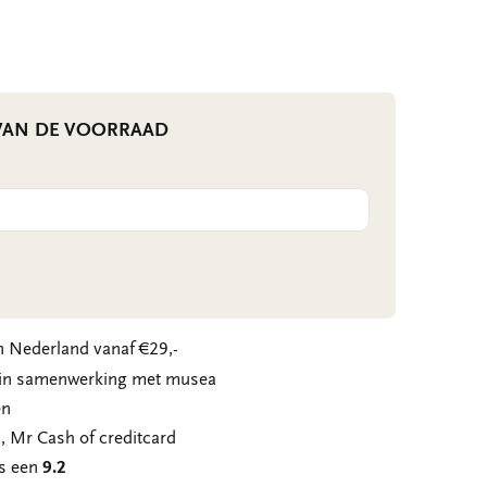
LIJST
 VAN DE VOORRAAD
 Nederland vanaf €29,-
n in samenwerking met musea
en
, Mr Cash of creditcard
ns een
9.2