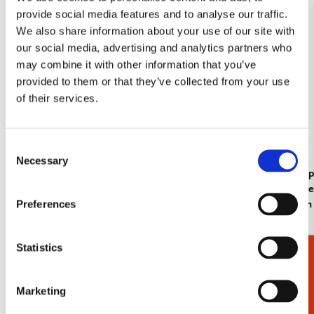
provide social media features and to analyse our traffic.
We also share information about your use of our site with
our social media, advertising and analytics partners who
may combine it with other information that you’ve
provided to them or that they’ve collected from your use
of their services.
Consent
Necessary
Selection
Vouwparaplu: Tulpen/Tulips, Jacob Marrel,
Kaartenmapje
Collection Rijksmuseum Amsterdam
Jacob Marre
Preferences
Amsterdam
€ 27,50
€ 9,99
Statistics
Cadeaukiezer
Bekijk alles van Collection Rijksmuseum
Marketing
Meer van rococo