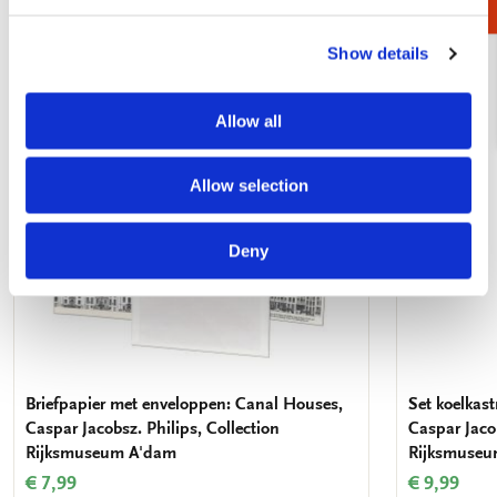
Show details
Toevoegen
aan
verlanglijst
Allow all
Allow selection
Deny
Briefpapier met enveloppen: Canal Houses,
Set koelkas
Caspar Jacobsz. Philips, Collection
Caspar Jacob
Rijksmuseum A'dam
Rijksmuse
€ 7,99
€ 9,99