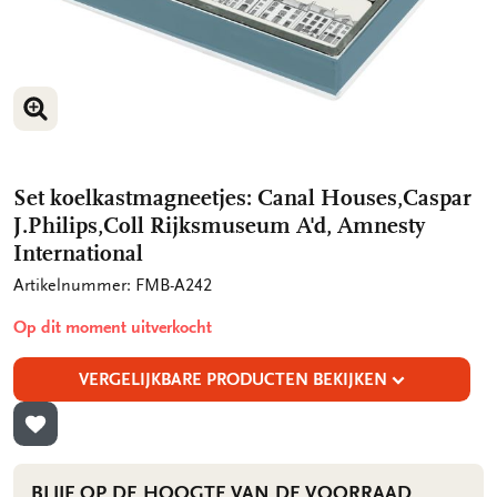
VERGROOT AFBEELDING
VERGROOT AFBEELDING
Set koelkastmagneetjes: Canal Houses,Caspar
J.Philips,Coll Rijksmuseum A'd, Amnesty
International
Artikelnummer: FMB-A242
Op dit moment uitverkocht
VERGELIJKBARE PRODUCTEN BEKIJKEN
TOEVOEGEN AAN VERLANGLIJST
BLIJF OP DE HOOGTE VAN DE VOORRAAD