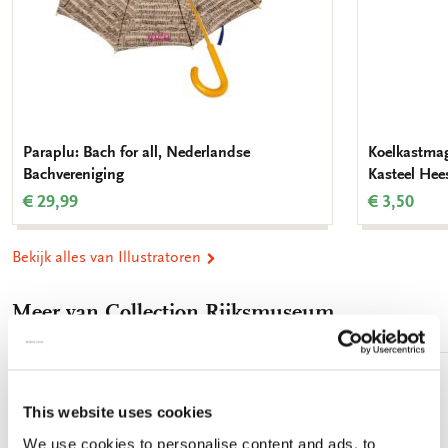
Paraplu: Bach for all, Nederlandse
Koelkastmag
Bachvereniging
Kasteel Hee
€ 29,99
€ 3,50
Bekijk alles van Illustratoren
Meer van Collection Rijksmuseum
Toevoegen
This website uses cookies
aan
verlanglijst
We use cookies to personalise content and ads, to