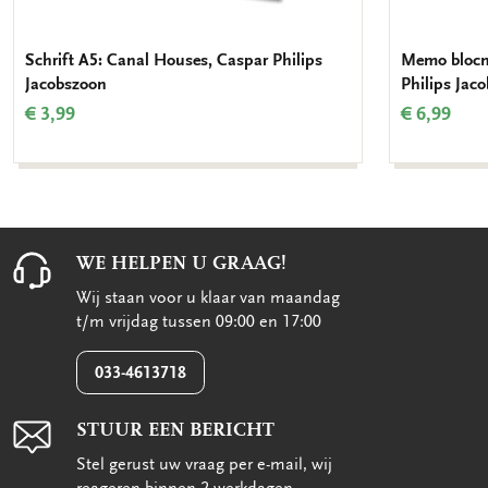
Schrift A5: Canal Houses, Caspar Philips
Memo blocn
Jacobszoon
Philips Jac
€ 3,99
€ 6,99
WE HELPEN U GRAAG!
Wij staan voor u klaar van maandag
t/m vrijdag tussen 09:00 en 17:00
033-4613718
STUUR EEN BERICHT
Stel gerust uw vraag per e-mail, wij