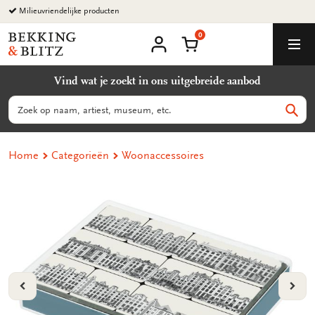
Ga
Milieuvriendelijke producten
naar
0
content
Bekking
Winkelmand
Men
&
Mijn
account
Blitz
Vind wat je zoekt in ons uitgebreide aanbod
Uitgevers
B.V.
Zoeken
Zoek
Home
Categorieën
Woonaccessoires
VORIGE
VOL