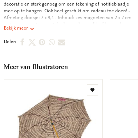
decoratie en sterk genoeg om een tekening of notitieblaadje
mee op te hangen. Ook heel geschikt om cadeau toe doen! -
Afmeting doosje: 7 x 9,4 - Inhoud: zes magneten van 2 x 2 cm
en twee magneten van 4,5 x 2 cm, - 3 mm dik - Glanzend -
Bekijk meer
Eenzijdig full color bedrukt - Achterzijde voorzien van sterke
magneet
Deel
Deel
Deel
Deel
Deel
Delen
op
op
via
via
via
Facebook
X
Pinterest
WhatsApp
E-
Meer van Illustratoren
mail
Toevoegen
aan
verlanglijst