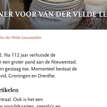
NER VOOR VAN DER VELDE 
 Van der Velde Leeuwarden
2. Na 112 jaar verhuisde de
r een groter pand aan de Nieuwestad.
en gestaag toe. Momenteel bestaat de
land, Groningen en Drenthe.
rtikelen
ntraal. Ook is het een
n ansichtkaarten, agenda’s en