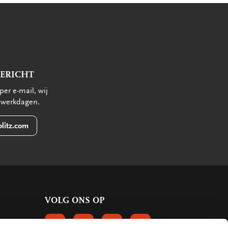
mail
BERICHT
per e-mail, wij
 werkdagen.
litz.com
VOLG ONS OP