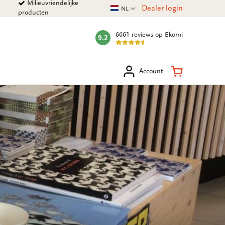
Milieuvriendelijke
Huidige taal
Dealer login
NL
producten
6661 reviews
op Ekomi
9.2
mark:
eken
Winkelman
Account