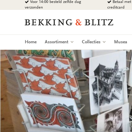
Voor 14:00 besteld zelfde dag
Betaal met 
Ga
verzonden
creditcard
naar
content
Bekking
&
Blitz
Uitgevers
Home
Assortiment
Collecties
Musea
B.V.