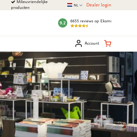
Milieuvriendelijke
Huidige taal
Dealer login
NL
producten
6655 reviews
op Ekomi
9.2
mark:
eken
Winkelman
Account