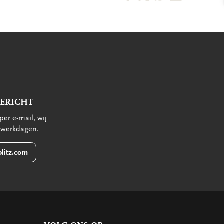
op
op
via
via
Facebook
X
WhatsApp
E-
mail
BERICHT
per e-mail, wij
 werkdagen.
litz.com