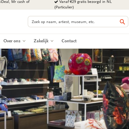
iDeal, Mr cash of
Vanaf €29 gratis bezorgd in NL
(Particulier)
Zoeken
Zo
Over ons
Zakelijk
Contact