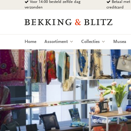
Voor 14:00 besteld zelfde dag
Betaal met 
Ga
verzonden
creditcard
naar
content
Bekking
&
Blitz
Uitgevers
Home
Assortiment
Collecties
Musea
B.V.