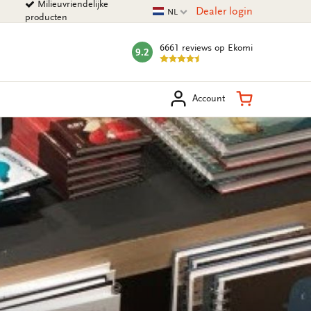
Milieuvriendelijke
Huidige taal
Dealer login
NL
producten
6661 reviews
op Ekomi
9.2
mark:
eken
Winkelman
Account