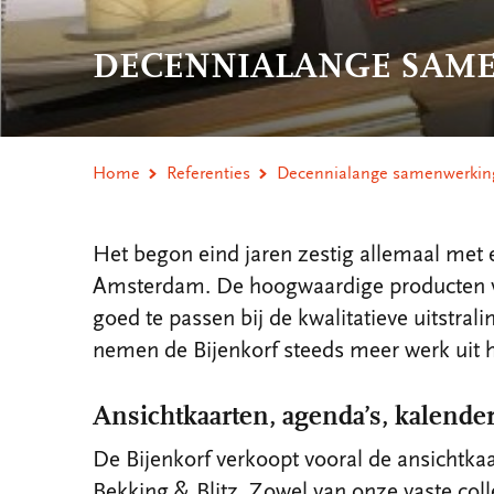
DECENNIALANGE SAME
Home
Referenties
Decennialange samenwerking
Het begon eind jaren zestig allemaal met
Amsterdam. De hoogwaardige producten van
goed te passen bij de kwalitatieve uitstral
nemen de Bijenkorf steeds meer werk uit 
Ansichtkaarten, agenda’s, kalende
De Bijenkorf verkoopt vooral de ansichtka
Bekking & Blitz. Zowel van onze vaste colle