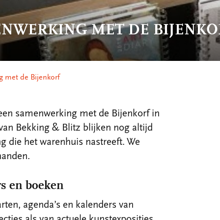
NWERKING MET DE BIJENKO
 met de Bijenkorf
 een samenwerking met de Bijenkorf in
 Bekking & Blitz blijken nog altijd
ing die het warenhuis nastreeft. We
handen.
rs en boeken
arten, agenda’s en kalenders van
cties als van actuele kunstexposities.