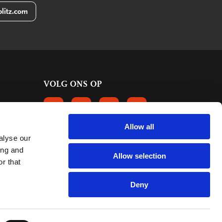
litz.com
VOLG ONS OP
VOLGS ONS OP FACEBOOK
VOLG ONS OP INSTAGRAM
VOLG ONS OP LINKEDIN
VOLG ONS OP PINTERE
Allow all
alyse our
KLANTBEOORDELINGEN
ing and
Allow selection
r that
6661 reviews
9.2
mark:
Deny