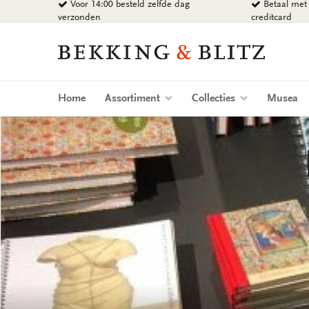
Voor 14:00 besteld zelfde dag
Betaal met 
Ga
verzonden
creditcard
naar
content
Bekking
&
Blitz
Uitgevers
Home
Assortiment
Collecties
Musea
B.V.