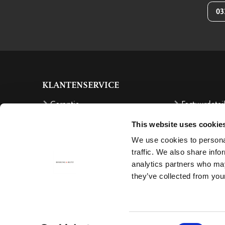
03
KLANTENSERVICE
Garantie
Factuurdetai
Bestellen
Terugbetalin
This website uses cookie
Verzendkosten
Klachten
We use cookies to personal
traffic. We also share info
Bestelling retourneren
Annuleren
analytics partners who may
Bezorging
Contact
they’ve collected from your
Betalen
Consent