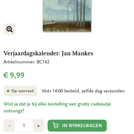
VERGROOT AFBEELDING
VERGROOT AFBEELDING
Verjaardagskalender: Jan Mankes
Artikelnummer: BC142
€ 9,99
Vóór 14:00 besteld, zelfde dag verzonden
Op voorraad
Wist je dat je bij elke bestelling een gratis cadeautje
ontvangt?
Aantal
Min
Plus
IN WINKELWAGEN
-
+
1
1