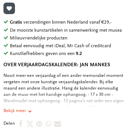
TOEVOEGEN AAN VERLANGLIJST
Gratis
verzendingen binnen Nederland vanaf €29,-
De mooiste kunstartikelen in samenwerking met musea
Milieuvriendelijke producten
Betaal eenvoudig met iDeal, Mr Cash of creditcard
Kunstliefhebbers geven ons een
9.2
OVER VERJAARDAGSKALENDER: JAN MANKES
OMSCHRIJVING
Nooit meer een verjaardag of een ander memorabel moment
vergeten met onze kunstige verjaardagskalender. Bij elke
maand een andere illustratie. Hang de kalender eenvoudig
aan de muur met het handige ophangoog. - 17 x 30 cm -
Wandmodel met ophangoog - 12 pagina's net ieder een eigen
maand - Elke maand een eigen afbeelding - 100 grms houtvrij,
Bekijk meer
offwhite papier - 162 gram **OVER DE KUNSTENAAR, JAN
MANKES:** Jan Mankes werd op 15 augustus 1889 geboren te
Deel
Deel
Deel
Deel
Deel
Delen
Meppel. Hij ging in 1902 naar de hbs in Meppel maar hield