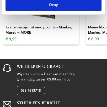
Deny
Kaartenmapje met env, groot: Jan Mankes,
Memo blocno
Museum MORE
Mankes, M
€ 9,99
€ 6,99
WE HELPEN U GRAAG!
Wij staan voor u klaar van maandag
t/m vrijdag tussen 09:00 en 17:00
033-4613718
STUUR EEN BERICHT