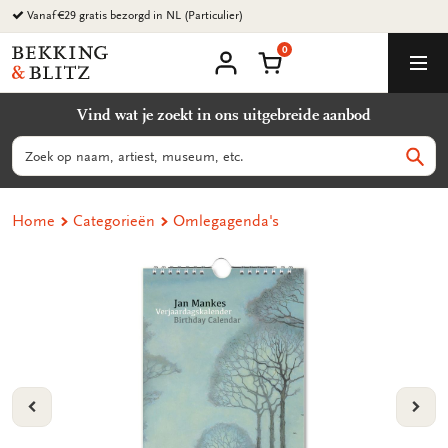
Ga
Vanaf €29 gratis bezorgd in NL (Particulier)
naar
0
content
Bekking
Winkelmand
Men
&
Mijn
account
Blitz
Vind wat je zoekt in ons uitgebreide aanbod
Uitgevers
B.V.
Zoeken
Zoek
Home
Categorieën
Omlegagenda's
VORIGE
VOL