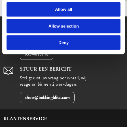
Allow all
WE HELPEN U GRAAG!
Allow selection
Wij staan voor u klaar van maandag
t/m vrijdag tussen 09:00 en 17:00
Deny
033-4613718
STUUR EEN BERICHT
Stel gerust uw vraag per e-mail, wij
reageren binnen 2 werkdagen.
shop@bekkingblitz.com
KLANTENSERVICE