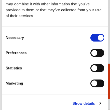
may combine it with other information that you’ve
provided to them or that they’ve collected from your use
of their services.
Consent
Necessary
Selection
Preferences
Statistics
Cadeaukiezer
Marketing
Merel, Octavie Wolters
Kokmeeuwen
€ 0,00
€ 0,00
Show details