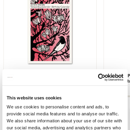
Verjaardagskalender: 'Dit gaat nooit voorbij',
Kaartenmapj
Octavie Wolters
voorbij, Oct
€ 9,99
€ 9,99
This website uses cookies
Bekijk alles van Octavie Wolters
We use cookies to personalise content and ads, to
provide social media features and to analyse our traffic.
We also share information about your use of our site with
Andere klanten bekeken ook
our social media, advertising and analytics partners who