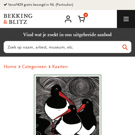
Ga
Vanaf €29 gratis bezorgd in NL (Particulier)
naar
0
content
Bekking
Winkelmand
Men
&
Mijn
account
Blitz
Vind wat je zoekt in ons uitgebreide aanbod
Uitgevers
B.V.
Zoeken
Zoek
Home
Categorieën
Kaarten