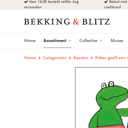
Voor 14:00 besteld zelfde dag
Betaal met 
Ga
verzonden
creditcard
naar
content
Bekking
&
Blitz
Uitgevers
(current)
Home
Assortiment
Collecties
Musea
B.V.
Home
Categorieën
Kaarten
Kikker geeft een 