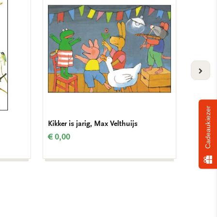
VOLG
Cadeaukiezer
Kikker is jarig, Max Velthuijs
Jip en 
Fiep W
€ 0,00
€ 0,00