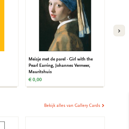
VOLG
Meisje met de parel - Girl with the
The Kis
Pearl Earring, Johannes Vermeer,
€ 0,00
Mauritshuis
€ 0,00
Bekijk alles van Gallery Cards