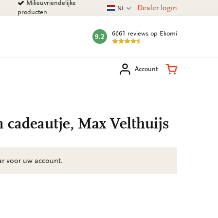
Milieuvriendelijke
Huidige taal
Dealer login
NL
producten
6661 reviews
op Ekomi
9.2
mark:
eken
Winkelman
Account
n cadeautje, Max Velthuijs
aar voor uw account.