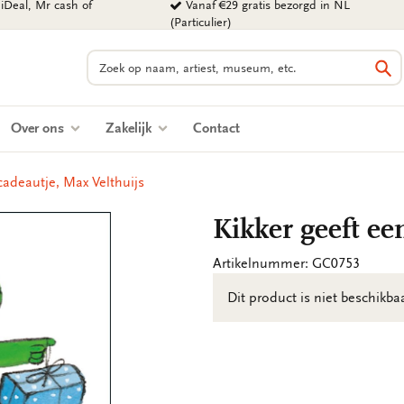
iDeal, Mr cash of
Vanaf €29 gratis bezorgd in NL
(Particulier)
Zoeken
Zo
Over ons
Zakelijk
Contact
cadeautje, Max Velthuijs
Kikker geeft ee
Artikelnummer: GC0753
Dit product is niet beschikb