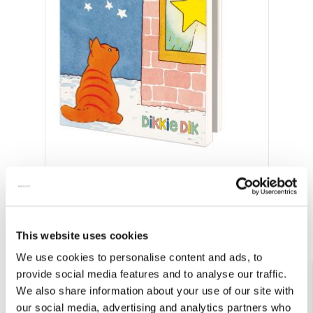
Kaartenmapje met env, vierkant: Winter,
Dikkie Dik, Jet Boeke
€ 8,99
This website uses cookies
Bekijk alles van Jet Boeke
We use cookies to personalise content and ads, to
provide social media features and to analyse our traffic.
We also share information about your use of our site with
Andere klanten bekeken ook
our social media, advertising and analytics partners who