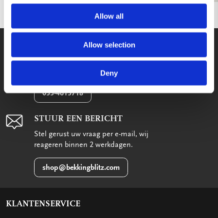
Allow all
WE HELPEN U GRAAG!
Allow selection
Wij staan voor u klaar van maandag
t/m vrijdag tussen 09:00 en 17:00
Deny
033-4613718
STUUR EEN BERICHT
Stel gerust uw vraag per e-mail, wij
reageren binnen 2 werkdagen.
shop@bekkingblitz.com
KLANTENSERVICE