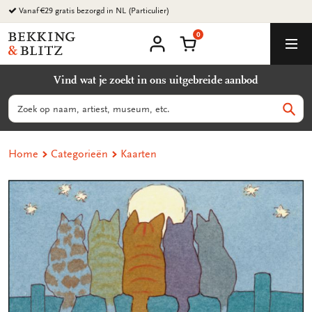
Ga
Vanaf €29 gratis bezorgd in NL (Particulier)
naar
0
content
Bekking
Winkelmand
Men
&
Mijn
account
Blitz
Vind wat je zoekt in ons uitgebreide aanbod
Uitgevers
B.V.
Zoeken
Zoek
Home
Categorieën
Kaarten