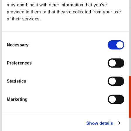
may combine it with other information that you’ve
provided to them or that they’ve collected from your use
of their services.
Consent
Necessary
Selection
Preferences
Statistics
Cadeaukiezer
Marketing
Feest, Dikkie dik
Pluk in bra
€ 0,00
€ 0,00
Show details