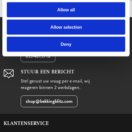
Allow all
WE HELPEN U GRAAG!
Allow selection
Wij staan voor u klaar van maandag
t/m vrijdag tussen 09:00 en 17:00
Deny
033-4613718
STUUR EEN BERICHT
Stel gerust uw vraag per e-mail, wij
reageren binnen 2 werkdagen.
shop@bekkingblitz.com
KLANTENSERVICE