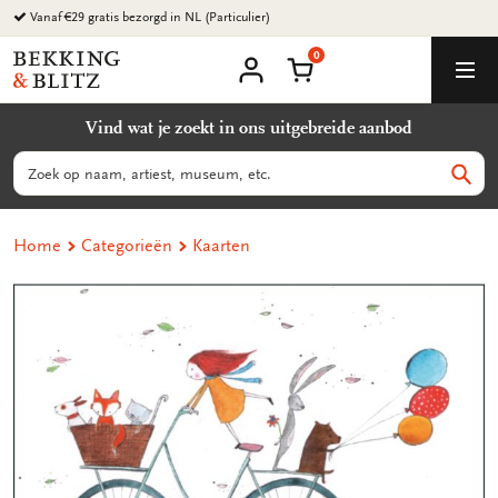
Ga
Vanaf €29 gratis bezorgd in NL (Particulier)
naar
0
content
Bekking
Winkelmand
Men
&
Mijn
account
Blitz
Vind wat je zoekt in ons uitgebreide aanbod
Uitgevers
B.V.
Zoeken
Zoek
Home
Categorieën
Kaarten