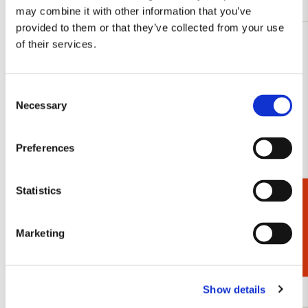
may combine it with other information that you’ve
provided to them or that they’ve collected from your use
of their services.
Consent
Necessary
Selection
Preferences
Statistics
Cadeaukiezer
Marketing
Beer met boeket, Ingrid & Dieter Schubert
Kikker is ja
€ 0,00
€ 0,00
Show details