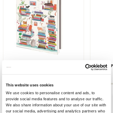
Kaartenmapje met env, klein: Miriam
Kaartenmapj
Bouwens
Bouwens
€ 8,99
€ 9,99
This website uses cookies
Bekijk alles van Miriam Bouwens
We use cookies to personalise content and ads, to
provide social media features and to analyse our traffic.
We also share information about your use of our site with
Andere klanten bekeken ook
our social media, advertising and analytics partners who