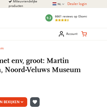
Milieuvriendelijke
Huidige taal
Dealer login
NL
producten
6661 reviews
op Ekomi
9.2
mark:
eken
Winkelman
Account
eum
et env, groot: Martin
, Noord-Veluws Museum
N BEKIJKEN
TOEVOEGEN AAN VERLANGLIJST