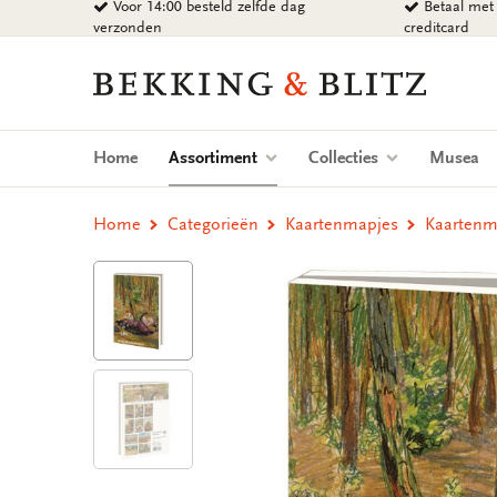
Voor 14:00 besteld zelfde dag
Betaal met 
Ga
verzonden
creditcard
naar
content
Bekking
&
Blitz
Uitgevers
(current)
Home
Assortiment
Collecties
Musea
B.V.
Home
Categorieën
Kaartenmapjes
Kaartenm