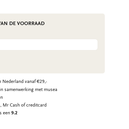
 VAN DE VOORRAAD
 Nederland vanaf €29,-
n in samenwerking met musea
en
, Mr Cash of creditcard
ns een
9.2