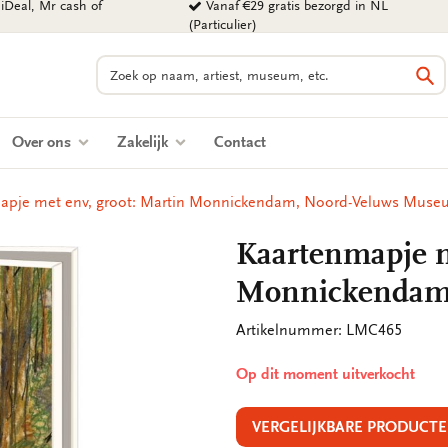
iDeal, Mr cash of
Vanaf €29 gratis bezorgd in NL
(Particulier)
Zoeken
Zo
Over ons
Zakelijk
Contact
apje met env, groot: Martin Monnickendam, Noord-Veluws Mus
Kaartenmapje m
Monnickendam
Artikelnummer: LMC465
Op dit moment uitverkocht
VERGELIJKBARE PRODUCTE