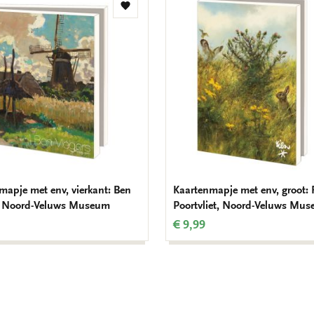
Toevoegen
aan
verlanglijst
mapje met env, vierkant: Ben
Kaartenmapje met env, groot: 
, Noord-Veluws Museum
Poortvliet, Noord-Veluws Mu
€ 9,99