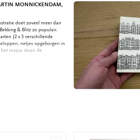
MARTIN MONNICKENDAM,
ustratie doet zoveel meer dan
ekking & Blitz zo populair.
arten (2 x 5 verschillende
veloppen, netjes opgeborgen in
n het mapje staan de
kaart die u nodig heeft. De
ruimte dus voor uw persoonlijke
e kaarten met enveloppen - 10
 175 gram