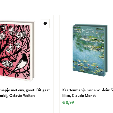
Toevoegen
aan
verlanglijst
mapje met env, groot: Dit gaat
Kaartenmapje met env, klein: 
orbij, Octavie Wolters
lilies, Claude Monet
€ 8,99