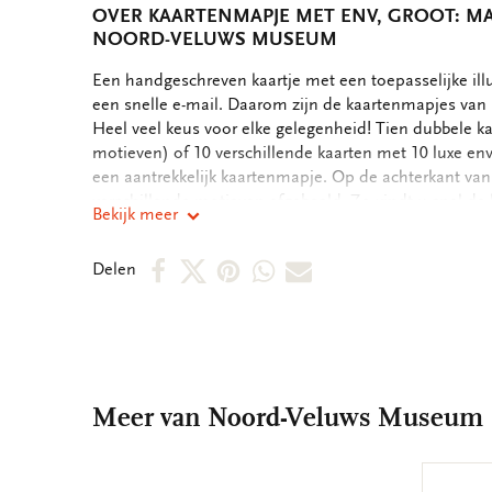
OVER KAARTENMAPJE MET ENV, GROOT: 
NOORD-VELUWS MUSEUM
OMSCHRIJVING
Een handgeschreven kaartje met een toepasselijke ill
een snelle e-mail. Daarom zijn de kaartenmapjes van B
Heel veel keus voor elke gelegenheid! Tien dubbele ka
motieven) of 10 verschillende kaarten met 10 luxe en
een aantrekkelijk kaartenmapje. Op de achterkant va
verschillende motieven afgebeeld. Zo vindt u snel de 
Bekijk meer
binnenkant van de dubbele kaarten zijn blanco. Alle 
boodschap. - 13,5 x 18,5 x 1,5 cm - Set van 10 dubbel
Deel
Deel
Deel
Deel
Deel
Delen
motieven - 240 grms off white papier - Totale gewicht
op
op
via
via
via
Facebook
X
Pinterest
WhatsApp
E-
mail
Meer van Noord-Veluws Museum