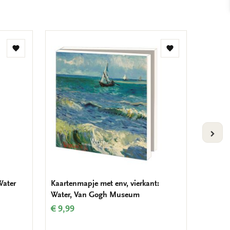
Toevoegen
Toevoegen
aan
aan
verlanglijst
verlanglijst
VOLG
Water
Kaartenmapje met env, vierkant:
Kaarten
Water, Van Gogh Museum
Almond
€ 9,99
€ 9,99