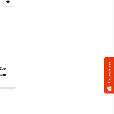
Toevoegen
aan
verlanglijst
Cadeaukiezer
Rien
seum