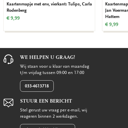
Kaartenmapje met env, vierkant: Tulips, Carla
Kaartenmapj
Rodenberg
Jan Voerma
Hattem
€ 9,99
€ 9,99
WE HELPEN U GRAAG!
Wij staan voor u klaar van maandag
t/m vrijdag tussen 09:00 en 17:00
033-4613718
STUUR EEN BERICHT
Stel gerust uw vraag per e-mail, wij
reageren binnen 2 werkdagen.