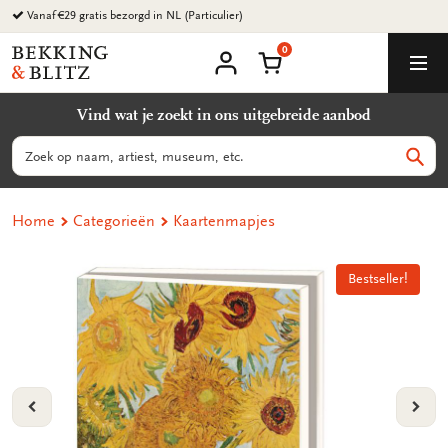
Ga
Vanaf €29 gratis bezorgd in NL (Particulier)
naar
0
content
Bekking
Winkelmand
Men
&
Mijn
account
Blitz
Vind wat je zoekt in ons uitgebreide aanbod
Uitgevers
B.V.
Zoeken
Zoek
Home
Categorieën
Kaartenmapjes
Bestseller!
Bestseller!
Bestseller!
Bestseller!
VORIGE
VOL