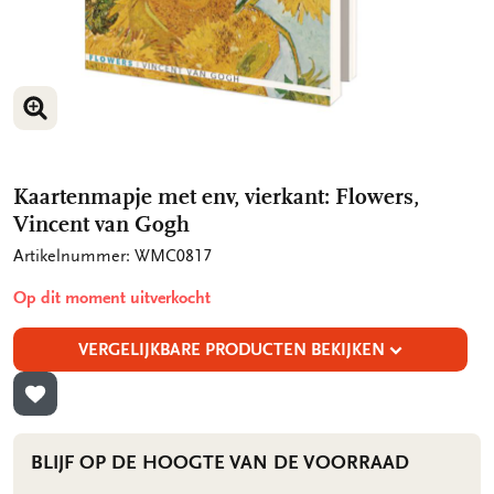
VERGROOT AFBEELDING
VERGROOT AFBEELDING
VERGROOT AFBEELDING
VERGROOT AFBEELDING
Kaartenmapje met env, vierkant: Flowers,
Vincent van Gogh
Artikelnummer: WMC0817
Op dit moment uitverkocht
VERGELIJKBARE PRODUCTEN BEKIJKEN
TOEVOEGEN AAN VERLANGLIJST
BLIJF OP DE HOOGTE VAN DE VOORRAAD