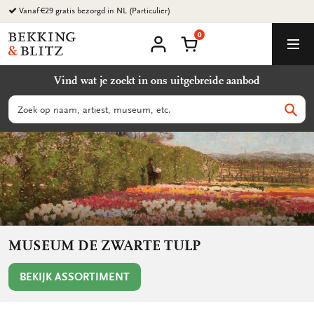
Ga
Vanaf €29 gratis bezorgd in NL (Particulier)
naar
0
content
Bekking
Winkelmand
Men
&
Mijn
account
Blitz
Vind wat je zoekt in ons uitgebreide aanbod
Uitgevers
B.V.
Zoeken
Zoek
MUSEUM DE ZWARTE TULP
BEKIJK ASSORTIMENT