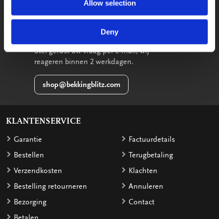
Allow selection
033-4613718
Deny
STUUR EEN BERICHT
Stel gerust uw vraag per e-mail, wij
reageren binnen 2 werkdagen.
shop@bekkingblitz.com
KLANTENSERVICE
Garantie
Factuurdetails
Bestellen
Terugbetaling
Verzendkosten
Klachten
Bestelling retourneren
Annuleren
Bezorging
Contact
Betalen