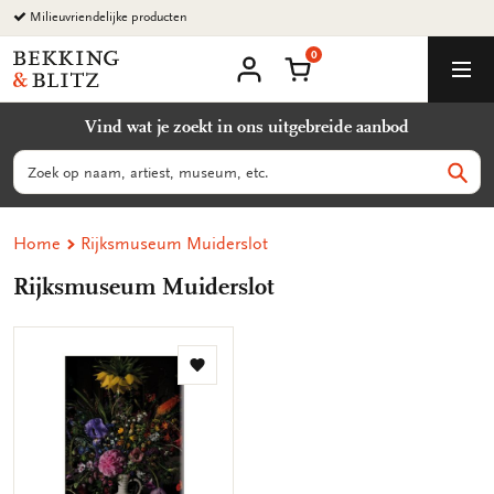
Ga
Milieuvriendelijke producten
naar
0
content
Bekking
Winkelmand
Men
&
Mijn
account
Blitz
Vind wat je zoekt in ons uitgebreide aanbod
Uitgevers
B.V.
Zoeken
Zoek
Home
Rijksmuseum Muiderslot
Rijksmuseum Muiderslot
Toevoegen
aan
verlanglijst