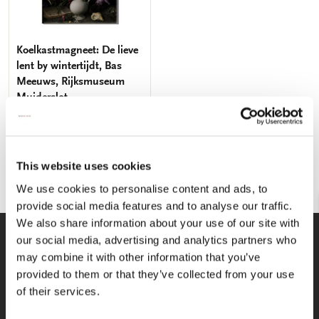
Koelkastmagneet: De lieve
lent by wintertijdt, Bas
Meeuws, Rijksmuseum
Muiderslot
€ 3,50
VOEG TOE
This website uses cookies
We use cookies to personalise content and ads, to
provide social media features and to analyse our traffic.
We also share information about your use of our site with
WE HELPEN U GRAAG!
our social media, advertising and analytics partners who
may combine it with other information that you’ve
Wij staan voor u klaar van maandag
provided to them or that they’ve collected from your use
t/m vrijdag tussen 09:00 en 17:00
of their services.
033-4613718