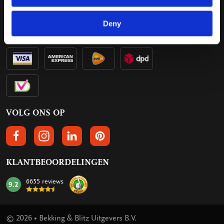
BETROUWBAAR KOPEN
Deny
VOLG ONS OP
VOLGS ONS OP FACEBOOK
VOLG ONS OP INSTAGRAM
VOLG ONS OP LINKEDIN
VOLG ONS OP PINTEREST
KLANTBEOORDELINGEN
6655 reviews
9.2
mark:
© 2026 • Bekking & Blitz Uitgevers B.V.