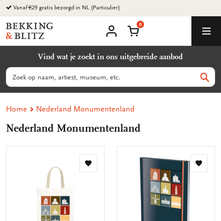
Ga
Vanaf €29 gratis bezorgd in NL (Particulier)
naar
0
content
Bekking
Winkelmand
Men
&
Mijn
account
Blitz
Vind wat je zoekt in ons uitgebreide aanbod
Uitgevers
B.V.
Zoeken
Zoek
Home
Nederland Monumentenland
Nederland Monumentenland
Toevoegen
Toevo
aan
aan
verlanglijst
verlang