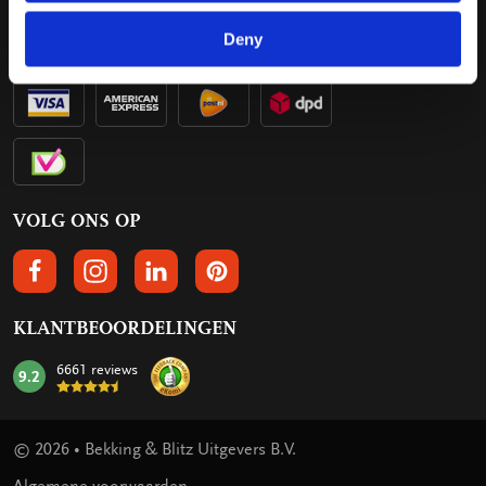
Deny
VOLG ONS OP
VOLGS ONS OP FACEBOOK
VOLG ONS OP INSTAGRAM
VOLG ONS OP LINKEDIN
VOLG ONS OP PINTEREST
KLANTBEOORDELINGEN
6661 reviews
9.2
mark:
© 2026 • Bekking & Blitz Uitgevers B.V.