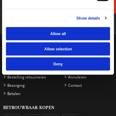
Stel gerust uw vraag per e-mail, wij
reageren binnen 2 werkdagen.
Show details
shop@bekkingblitz.com
Allow all
KLANTENSERVICE
Allow selection
Garantie
Factuurdetails
Bestellen
Terugbetaling
Deny
Verzendkosten
Klachten
Bestelling retourneren
Annuleren
Bezorging
Contact
Betalen
BETROUWBAAR KOPEN