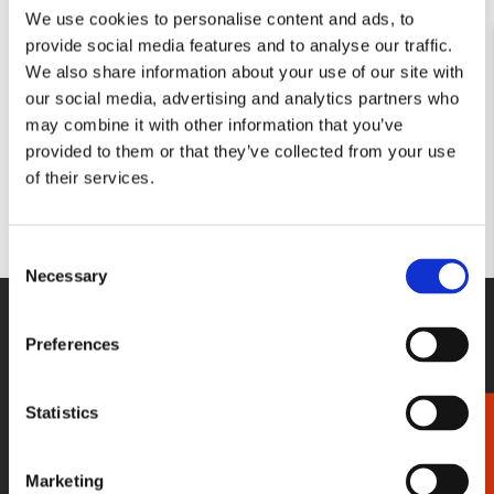
We use cookies to personalise content and ads, to
provide social media features and to analyse our traffic.
Kaartenmapje met env,
We also share information about your use of our site with
klein: Martine van
Nieuwenhuyzen
our social media, advertising and analytics partners who
may combine it with other information that you’ve
€ 8,99
provided to them or that they’ve collected from your use
of their services.
VOEG TOE
Consent
Necessary
Selection
WE HELPEN U GRAAG!
Preferences
Wij staan voor u klaar van maandag
t/m vrijdag tussen 09:00 en 17:00
Statistics
Cadeaukiezer
033-4613718
STUUR EEN BERICHT
Marketing