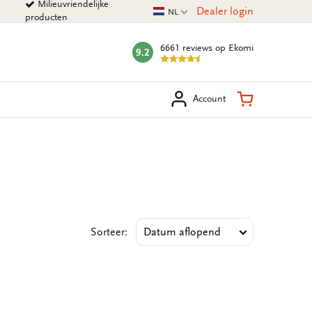
Milieuvriendelijke
Huidige taal
Dealer login
NL
producten
6661 reviews
op Ekomi
9.2
mark:
eken
Winkelman
Account
Sorteer: