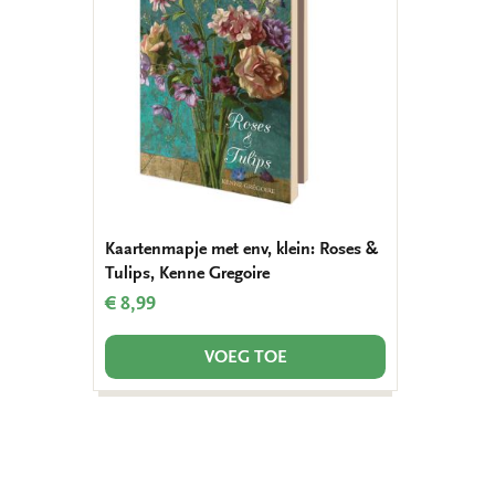
verlanglijst
Kaartenmapje met env, klein: Roses &
Tulips, Kenne Gregoire
€ 8,99
VOEG TOE