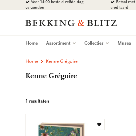
Voor 14:00 besteld zelfde dag
Betaal met 
Ga
verzonden
creditcard
naar
content
Bekking
&
Blitz
Uitgevers
Home
Assortiment
Collecties
Musea
B.V.
Home
Kenne Grégoire
Kenne Grégoire
1 resultaten
Toevoegen
aan