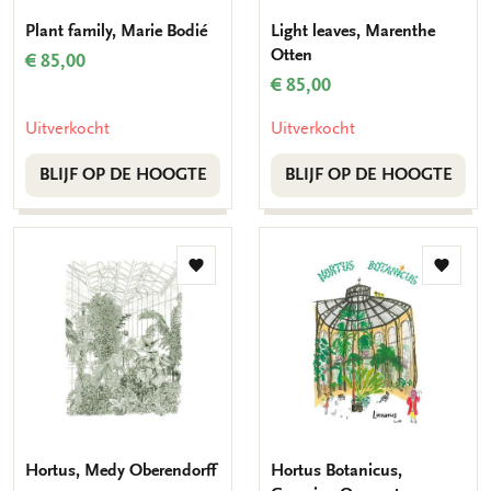
Plant family, Marie Bodié
Light leaves, Marenthe
Otten
€ 85,00
€ 85,00
Uitverkocht
Uitverkocht
BLIJF OP DE HOOGTE
BLIJF OP DE HOOGTE
Toevoegen
Toevo
aan
aan
verlanglijst
verlang
Hortus, Medy Oberendorff
Hortus Botanicus,