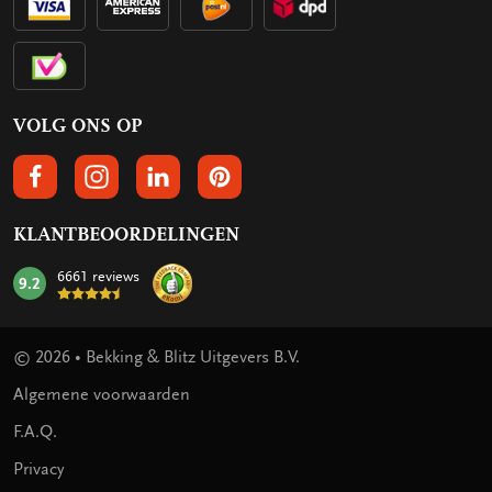
VOLG ONS OP
VOLGS ONS OP FACEBOOK
VOLG ONS OP INSTAGRAM
VOLG ONS OP LINKEDIN
VOLG ONS OP PINTEREST
KLANTBEOORDELINGEN
6661 reviews
9.2
mark:
© 2026 • Bekking & Blitz Uitgevers B.V.
Algemene voorwaarden
F.A.Q.
Privacy