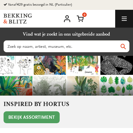
Ga
Milieuvriendelijke producten
naar
0
content
Bekking
Winkelmand
Men
&
Mijn
account
Blitz
Vind wat je zoekt in ons uitgebreide aanbod
Uitgevers
B.V.
Zoeken
Zoek
INSPIRED BY HORTUS
BEKIJK ASSORTIMENT