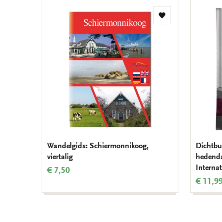
Toevoegen
aan
verlanglijst
Wandelgids: Schiermonnikoog,
Dichtbu
viertalig
hedenda
Internat
€ 7,50
€ 11,9