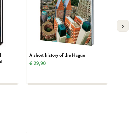
VOLG
d
A short history of the Hague
Dichtb
al
grenzen
€ 29,90
€ 11,9