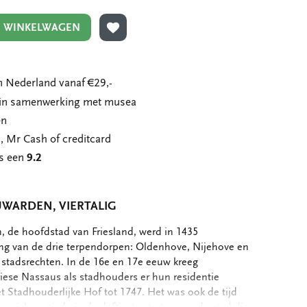
N WINKELWAGEN
TOEVOEGEN AAN VERLANGLIJST
 Nederland vanaf €29,-
n in samenwerking met musea
en
, Mr Cash of creditcard
ns een
9.2
WARDEN, VIERTALIG
 de hoofdstad van Friesland, werd in 1435
g van de drie terpendorpen: Oldenhove, Nijehove en
r stadsrechten. In de 16e en 17e eeuw kreeg
iese Nassaus als stadhouders er hun residentie
t Stadhouderlijke Hof tot 1747. Het was ook de tijd