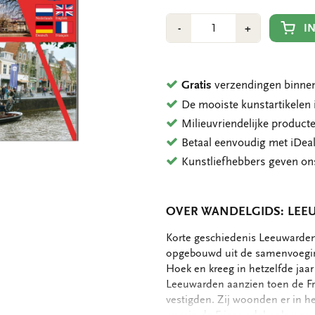
Aantal
Min
Plus
I
-
+
1
1
Gratis
verzendingen binnen
De mooiste kunstartikele
Milieuvriendelijke product
Betaal eenvoudig met iDeal
Kunstliefhebbers geven o
OVER WANDELGIDS: LEEU
OMSCHRIJVING
Korte geschiedenis Leeuwarden,
opgebouwd uit de samenvoegin
Hoek en kreeg in hetzelfde jaa
Leeuwarden aanzien toen de Fr
vestigden. Zij woonden er in he