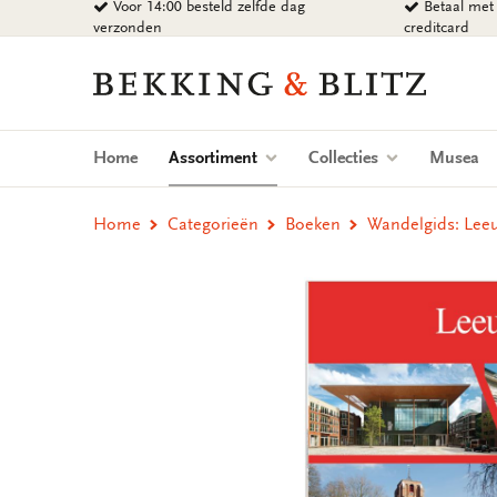
Voor 14:00 besteld zelfde dag
Betaal met 
Ga
verzonden
creditcard
naar
content
Bekking
&
Blitz
Uitgevers
(current)
Home
Assortiment
Collecties
Musea
B.V.
Home
Categorieën
Boeken
Wandelgids: Leeu