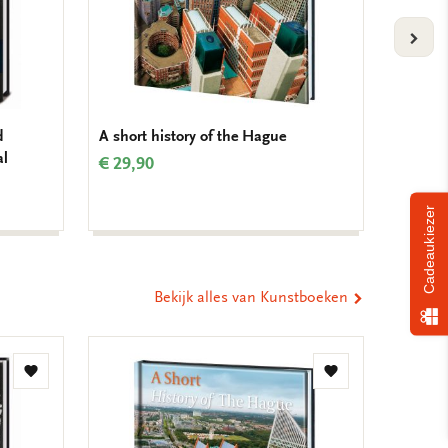
VOLG
d
A short history of the Hague
Dichtb
al
grenzen
€ 29,90
€ 11,9
Cadeaukiezer
Bekijk alles van Kunstboeken
Toevoegen
Toevoegen
aan
aan
verlanglijst
verlanglijst