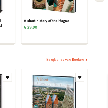
d
A short history of the Hague
Dichtbu
al
meer da
€ 29,90
Interna
€ 11,9
Bekijk alles van Boeken
Toevoegen
Toevoegen
aan
aan
verlanglijst
verlanglijst