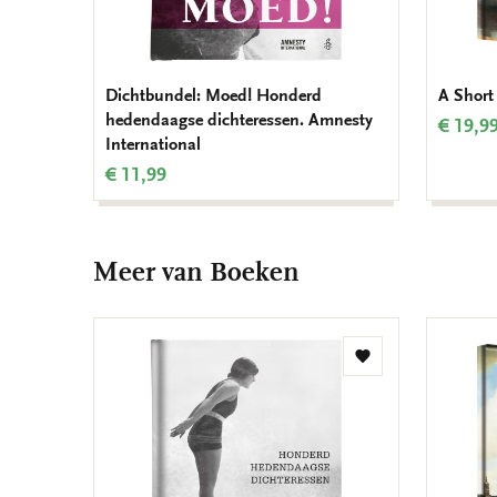
Dichtbundel: Moed! Honderd
A Short
hedendaagse dichteressen. Amnesty
€ 19,9
International
€ 11,99
Meer van Boeken
Toevoegen
aan
verlanglijst