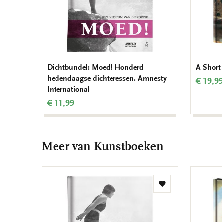
Dichtbundel: Moed! Honderd
A Short
hedendaagse dichteressen. Amnesty
€ 19,9
International
€ 11,99
Meer van Kunstboeken
Toevoegen
aan
verlanglijst