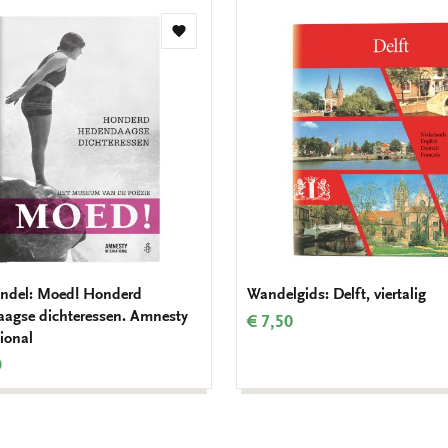
Toevoegen
aan
verlanglijst
ndel: Moed! Honderd
Wandelgids: Delft, viertalig
agse dichteressen. Amnesty
€ 7,50
ional
9