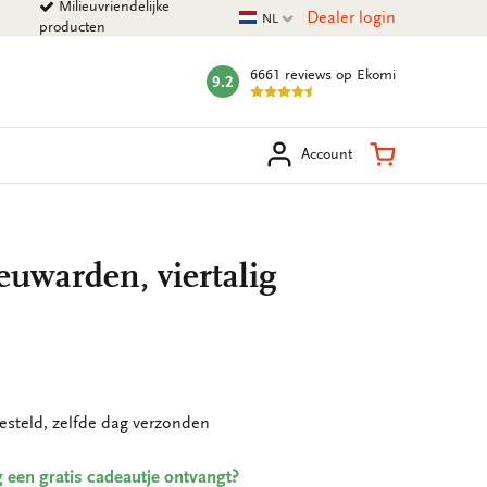
Milieuvriendelijke
Huidige taal
Dealer login
NL
producten
6661 reviews
op Ekomi
9.2
mark:
eken
Winkelman
Account
uwarden, viertalig
esteld, zelfde dag verzonden
ing een gratis cadeautje ontvangt?