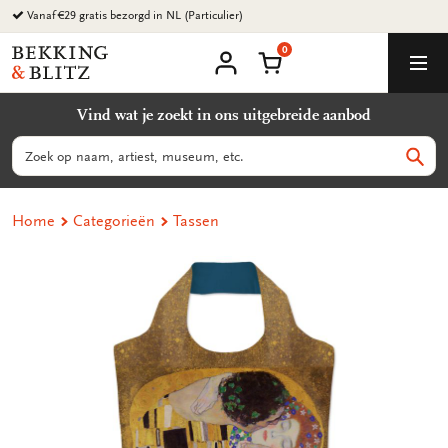
Ga
Vanaf €29 gratis bezorgd in NL (Particulier)
naar
0
content
Bekking
Winkelmand
Men
&
Mijn
account
Blitz
Vind wat je zoekt in ons uitgebreide aanbod
Uitgevers
B.V.
Zoeken
Zoek
Home
Categorieën
Tassen