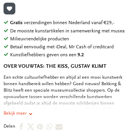
TOEVOEGEN AAN VERLANGLIJST
Gratis
verzendingen binnen Nederland vanaf €29,-
De mooiste kunstartikelen in samenwerking met musea
Milieuvriendelijke producten
Betaal eenvoudig met iDeal, Mr Cash of creditcard
Kunstliefhebbers geven ons een
9.2
OVER VOUWTAS: THE KISS, GUSTAV KLIMT
OMSCHRIJVING
Een echte cultuurliefhebber en altijd al een mooi kunstwerk
binnen handbereik willen hebben? Goed nieuws! Bekking &
Blitz heeft een speciale museumcollectie shoppers. Op de
opvouwbare tassen worden verschillende kunstwerken
afgebeeld zodat je altijd de mooiste schilderijen binnen
handbereik kunt hebben. De vouwtas van Bekking & Blitz
Bekijk meer
weegt maar 72 gram en is opvouwbaar waardoor hij
gemakkelijk is op te bergen in je tas, ideaal om altijd bij de
Deel
Deel
Deel
Deel
Deel
Delen
hand te hebben. De afmeting van de opgevouwen tas is 7,5 bij