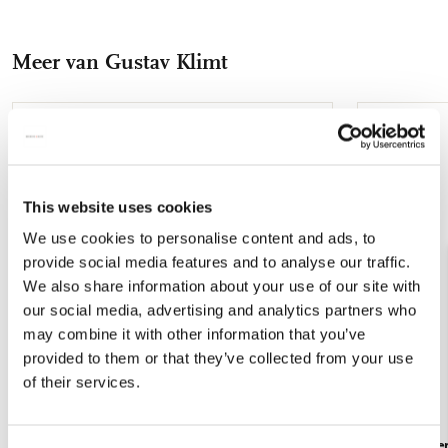
op
op
via
via
via
10 cm en wordt door een drukknoop band bij elkaar
gehouden. Uitgevouwen is het een verrassend royale
Facebook
X
Pinterest
WhatsApp
E-
boodschappentas. De tas kan zowel in de hand als op de
Meer van Gustav Klimt
mail
schouder gedragen kan worden. De vouwtas kan een
maximum van 20 kg dragen. De tas heeft een stevige rits,
waardoor deze veilig afgesloten kan worden. In de tas zit een
handig opbergzakje, handig voor bijvoorbeeld uw telefoon.
Toevoegen
aan
Daarnaast is de shopper van Bekking & Blitz waterbestendig.
verlanglijst
Onze tassen zijn speciaal gemaakt met oog op een schonere
This website uses cookies
toekomst, kies voor het milieu met de milieuvriendelijke
vouwtassen van Bekking & Blitz, gemaakt van 100%
We use cookies to personalise content and ads, to
gerecyclede PET flessen. **Specificaties:** 41 x 47 cm Met
provide social media features and to analyse our traffic.
ritssluiting Extra opbergzakje (12 x 16 cm) aan de binnenkant
We also share information about your use of our site with
Drukknoop band Gemaakt van 100% gerecycled PET flessen
our social media, advertising and analytics partners who
Gewicht: 72 gram
may combine it with other information that you’ve
provided to them or that they’ve collected from your use
of their services.
Tote bag: Nine Cartoons (Part 2 and 8),
Handwaaier: