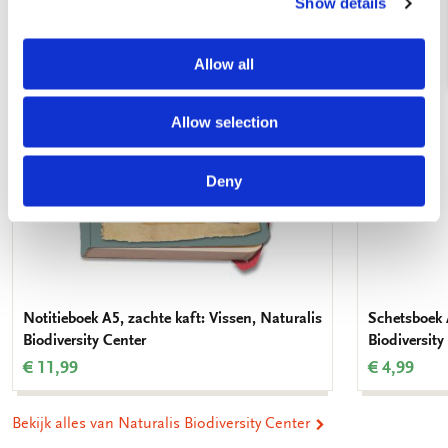
Show details
Toevoegen
aan
verlanglijst
Allow all
Allow selection
Deny
Notitieboek A5, zachte kaft: Vissen, Naturalis
Schetsboek 
Biodiversity Center
Biodiversity
€ 11,99
€ 4,99
Bekijk alles van Naturalis Biodiversity Center