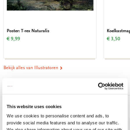
leveren vrijwilligers daaraan een speciale bijdrage: het
toewijzen van herbariumvellen aan een plek op de kaart.
Poster: T-rex Naturalis
Koelkastmag
€ 9,99
€ 3,50
Bekijk alles van Illustratoren
Meer van Cadeau voor haar
This website uses cookies
Toevoegen
aan
We use cookies to personalise content and ads, to
verlanglijst
provide social media features and to analyse our traffic.
We also share information about your use of our site with