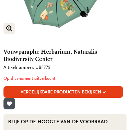
VERGROOT AFBEELDING
VERGROOT AFBEELDING
Vouwparaplu: Herbarium, Naturalis
Biodiversity Center
Artikelnummer: UBF778
Op dit moment uitverkocht
VERGELIJKBARE PRODUCTEN BEKIJKEN
TOEVOEGEN AAN VERLANGLIJST
BLIJF OP DE HOOGTE VAN DE VOORRAAD