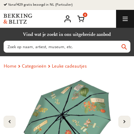
Ga
Vanaf €29 gratis bezorgd in NL (Particulier)
naar
0
content
Bekking
Winkelmand
Men
&
Mijn
account
Blitz
Vind wat je zoekt in ons uitgebreide aanbod
Uitgevers
B.V.
Zoeken
Zoek
Home
Categorieën
Leuke cadeautjes
VORIGE
VOL