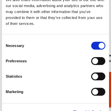
our social media, advertising and analytics partners who
may combine it with other information that you’ve
provided to them or that they’ve collected from your use
of their services.
Consent
Necessary
Selection
Insecten, Sorcia
Dieren, Rob
Rijksmuse
Preferences
€ 2,99
€ 2,99
Statistics
Cadeaukiezer
Bekijk alles van Cadeau voor haar
Marketing
Meer van Naturalis Biodiversity Center