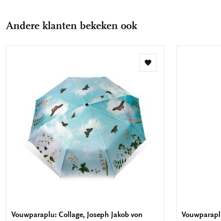
Andere klanten bekeken ook
Toevoegen
aan
verlanglijst
Vouwparaplu: Collage, Joseph Jakob von
Vouwparaplu